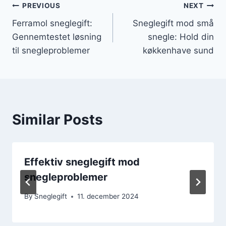
Indlægsnavigation
PREVIOUS
NEXT
Ferramol sneglegift:
Sneglegift mod små
Gennemtestet løsning
snegle: Hold din
til snegleproblemer
køkkenhave sund
Similar Posts
Effektiv sneglegift mod
snegleproblemer
By
Sneglegift
11. december 2024