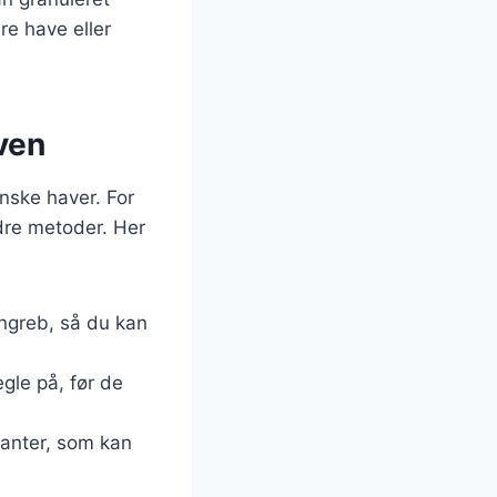
re have eller
ven
nske haver. For
dre metoder. Her
angreb, så du kan
gle på, før de
planter, som kan