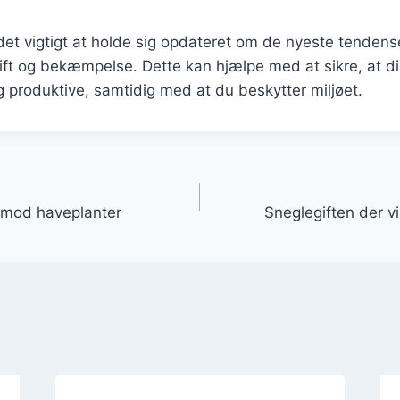
et vigtigt at holde sig opdateret om de nyeste tendens
ift og bekæmpelse. Dette kan hjælpe med at sikre, at d
g produktive, samtidig med at du beskytter miljøet.
gation
t mod haveplanter
Sneglegiften der v