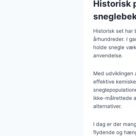
Historisk 
sneglebe
Historisk set ha
århundreder. I ga
holde snegle væk 
anvendelse.
Med udviklingen 
effektive kemiske
sneglepopulation
ikke-målrettede ar
alternativer.
I dag er der mang
flydende og hæng