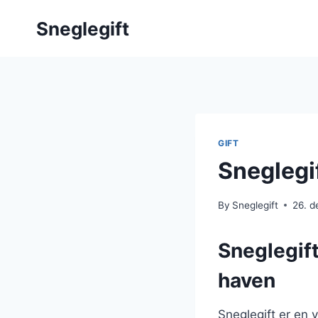
Skip
Sneglegift
to
content
GIFT
Sneglegif
By
Sneglegift
26. 
Sneglegift
haven
Sneglegift er en 