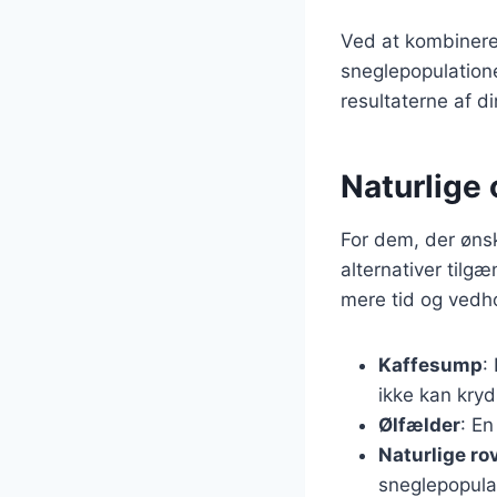
Ved at kombinere
sneglepopulatione
resultaterne af d
Naturlige 
For dem, der ønsk
alternativer tilg
mere tid og vedho
Kaffesump
:
ikke kan kryd
Ølfælder
: En
Naturlige ro
sneglepopula