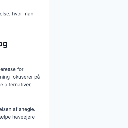
pelse, hvor man
og
eresse for
kning fokuserer på
e alternativer,
lsen af snegle.
jælpe haveejere