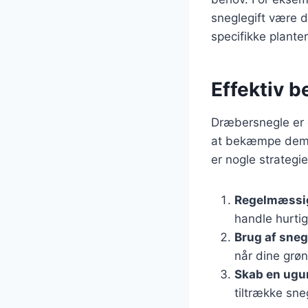
sneglegift være d
specifikke plante
Effektiv 
Dræbersnegle er e
at bekæmpe dem e
er nogle strategie
Regelmæssig
handle hurtig
Brug af sneg
når dine grøn
Skab en ugun
tiltrække sne