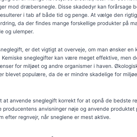
ger mod dræbersnegle. Disse skadedyr kan forårsage b
resulterer i tab af både tid og penge. At vælge den rigti
rdring, da der findes mange forskellige produkter på m
le og ulemper.
eglegift, er det vigtigt at overveje, om man ønsker en 
g. Kemiske sneglegifter kan være meget effektive, men 
nser for miljøet og andre organismer i haven. Økologisk
r blevet populære, da de er mindre skadelige for miljø
gt at anvende sneglegift korrekt for at opnå de bedste re
ge producentens anvisninger nøje og anvende produktet p
m efter regnvejr, når sneglene er mest aktive.