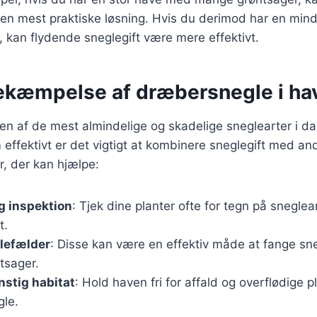
en mest praktiske løsning. Hvis du derimod har en mind
r, kan flydende sneglegift være mere effektivt.
bekæmpelse af dræbersnegle i ha
n af de mest almindelige og skadelige sneglearter i da
ffektivt er det vigtigt at kombinere sneglegift med an
r, der kan hjælpe:
 inspektion
: Tjek dine planter ofte for tegn på snegle
t.
lefælder
: Disse kan være en effektiv måde at fange sne
tsager.
stig habitat
: Hold haven fri for affald og overflødige 
gle.