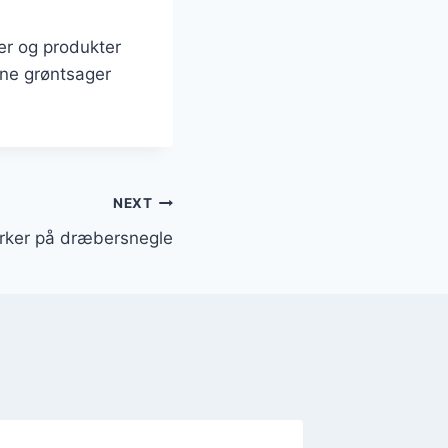
er og produkter
ine grøntsager
NEXT
irker på dræbersnegle