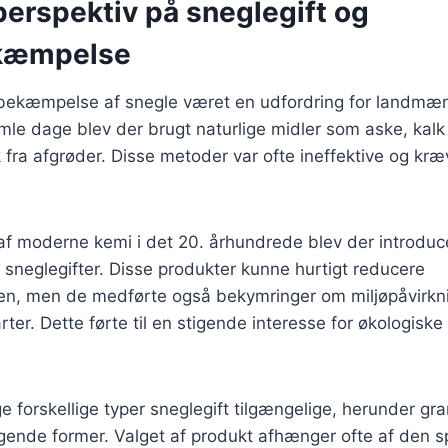
perspektiv på sneglegift og
kæmpelse
r bekæmpelse af snegle været en udfordring for landmæn
mle dage blev der brugt naturlige midler som aske, kalk 
fra afgrøder. Disse metoder var ofte ineffektive og kr
af moderne kemi i det 20. århundrede blev der introduc
 sneglegifter. Disse produkter kunne hurtigt reducere
en, men de medførte også bekymringer om miljøpåvirkn
ter. Dette førte til en stigende interesse for økologiske
e forskellige typer sneglegift tilgængelige, herunder gr
ende former. Valget af produkt afhænger ofte af den spe