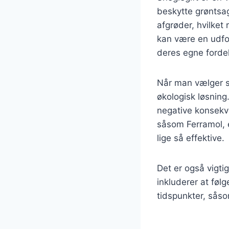
beskytte grøntsa
afgrøder, hvilket 
kan være en udfo
deres egne forde
Når man vælger sn
økologisk løsnin
negative konsekve
såsom Ferramol, e
lige så effektive.
Det er også vigti
inkluderer at føl
tidspunkter, såso