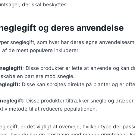
øntsager, der skal beskyttes.
sneglegift og deres anvendelse
 typer sneglegift, som hver har deres egne anvendelses
le af de mest populære inkluderer:
neglegift
: Disse produkter er lette at anvende og kan 
t skabe en barriere mod snegle.
glegift
: Disse kan sprøjtes direkte på planter og er ofte 
eglegift
: Disse produkter tiltrækker snegle og dræber
tiv metode til at reducere populationen.
legift, er det vigtigt at overveje, hvilken type der passe
pel, hvis du har en stor have med mange grøntsager, ka