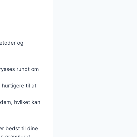
metoder og
drysses rundt om
hurtigere til at
 dem, hvilket kan
r bedst til dine
n granuleret