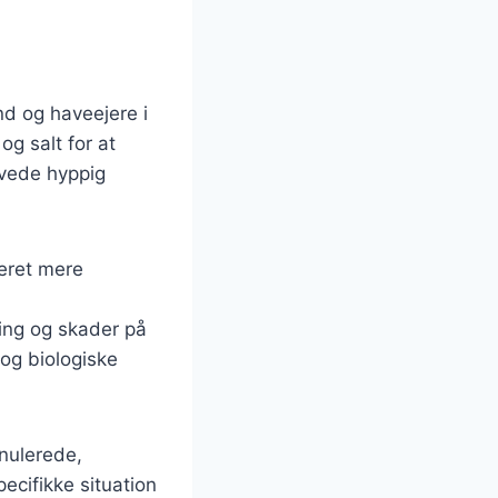
d og haveejere i
og salt for at
ævede hyppig
eret mere
ing og skader på
 og biologiske
anulerede,
cifikke situation