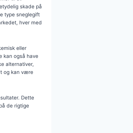
etydelig skade på
ge type sneglegift
arkedet, hver med
kemisk eller
de kan også have
e alternativer,
et og kan være
sultater. Dette
å de rigtige