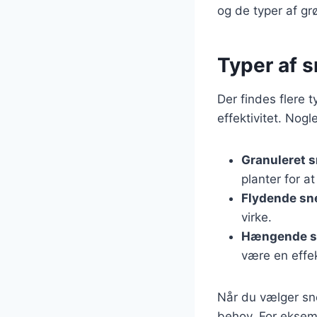
og de typer af gr
Typer af 
Der findes flere
effektivitet. Nog
Granuleret s
planter for a
Flydende sne
virke.
Hængende sn
være en effek
Når du vælger sneg
behov. For eksem