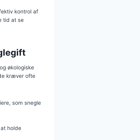
ktiv kontrol af
 tid at se
glegift
 og økologiske
 de kræver ofte
riere, som snegle
 at holde