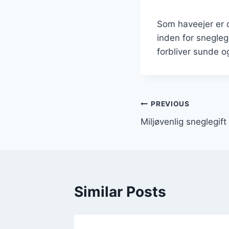
Som haveejer er d
inden for snegleg
forbliver sunde o
Indlægsnavi
PREVIOUS
Miljøvenlig sneglegif
Similar Posts