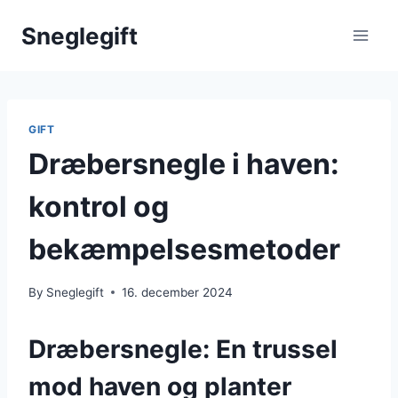
Skip
Sneglegift
to
content
GIFT
Dræbersnegle i haven:
kontrol og
bekæmpelsesmetoder
By
Sneglegift
16. december 2024
Dræbersnegle: En trussel
mod haven og planter