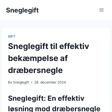
Skip
Sneglegift
to
content
GIFT
Sneglegift til effektiv
bekæmpelse af
dræbersnegle
By
Sneglegift
28. december 2024
Sneglegift: En effektiv
løsning mod dræbersnegle