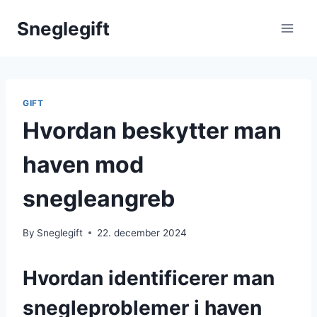
Skip
Sneglegift
to
content
GIFT
Hvordan beskytter man
haven mod
snegleangreb
By
Sneglegift
22. december 2024
Hvordan identificerer man
snegleproblemer i haven