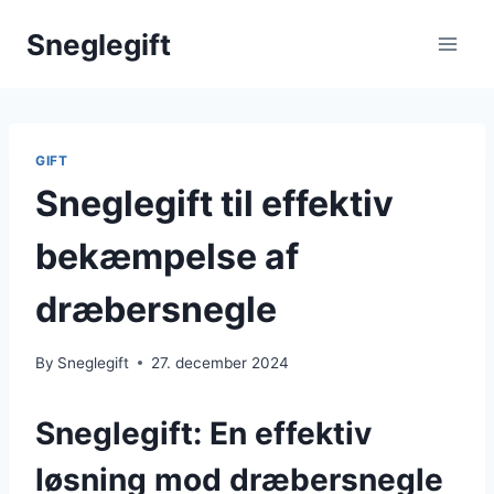
Skip
Sneglegift
to
content
GIFT
Sneglegift til effektiv
bekæmpelse af
dræbersnegle
By
Sneglegift
27. december 2024
Sneglegift: En effektiv
løsning mod dræbersnegle