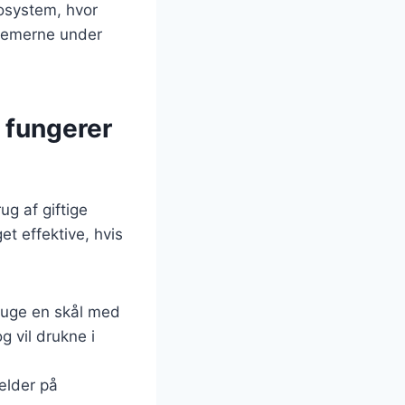
osystem, hvor
blemerne under
 fungerer
g af giftige
et effektive, hvis
ruge en skål med
g vil drukne i
ælder på