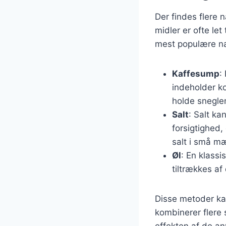
Der findes flere 
midler er ofte le
mest populære nat
Kaffesump
:
indeholder ko
holde snegle
Salt
: Salt ka
forsigtighed,
salt i små m
Øl
: En klassi
tiltrækkes af 
Disse metoder ka
kombinerer flere s
effekten af de an