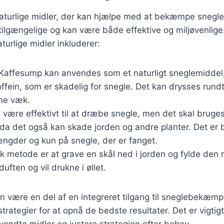
naturlige midler, der kan hjælpe med at bekæmpe snegle
t tilgængelige og kan være både effektive og miljøvenlige
urlige midler inkluderer:
 Kaffesump kan anvendes som et naturligt sneglemiddel
ffein, som er skadelig for snegle. Det kan drysses rundt
ne væk.
n være effektivt til at dræbe snegle, men det skal brug
 da det også kan skade jorden og andre planter. Det er
ængder og kun på snegle, der er fanget.
sk metode er at grave en skål ned i jorden og fylde den
duften og vil drukne i øllet.
n være en del af en integreret tilgang til sneglebekæm
trategier for at opnå de bedste resultater. Det er vigtig
vendte midler og justere strategien efter behov.