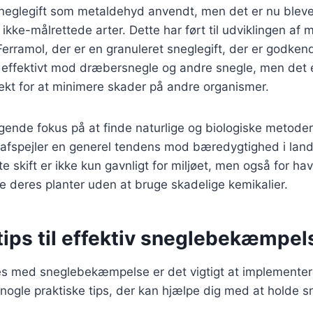
neglegift som metaldehyd anvendt, men det er nu blevet 
r ikke-målrettede arter. Dette har ført til udviklingen af 
Ferramol, der er en granuleret sneglegift, der er godkendt
 effektivt mod dræbersnegle og andre snegle, men det er
ekt for at minimere skader på andre organismer.
tigende fokus på at finde naturlige og biologiske metode
t afspejler en generel tendens mod bæredygtighed i lan
e skift er ikke kun gavnligt for miljøet, men også for ha
e deres planter uden at bruge skadelige kemikalier.
tips til effektiv sneglebekæmpel
es med sneglebekæmpelse er det vigtigt at implemente
r nogle praktiske tips, der kan hjælpe dig med at holde