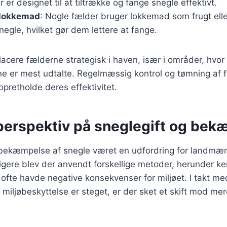
 er designet til at tiltrække og fange snegle effektivt.
 lokkemad
: Nogle fælder bruger lokkemad som frugt elle
snegle, hvilket gør dem lettere at fange.
placere fælderne strategisk i haven, især i områder, hvor
e er mest udtalte. Regelmæssig kontrol og tømning af 
opretholde deres effektivitet.
 perspektiv på sneglegift og be
r bekæmpelse af snegle været en udfordring for landmæn
igere blev der anvendt forskellige metoder, herunder k
 ofte havde negative konsekvenser for miljøet. I takt me
miljøbeskyttelse er steget, er der sket et skift mod me