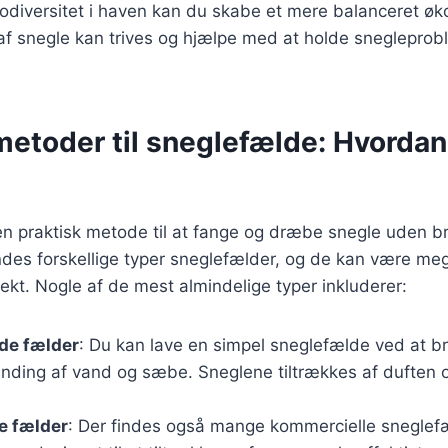
odiversitet i haven kan du skabe et mere balanceret øk
 af snegle kan trives og hjælpe med at holde sneglepro
metoder til sneglefælde: Hvordan
n praktisk metode til at fange og dræbe snegle uden bru
indes forskellige typer sneglefælder, og de kan være meg
kt. Nogle af de mest almindelige typer inkluderer:
de fælder
: Du kan lave en simpel sneglefælde ved at b
landing af vand og sæbe. Sneglene tiltrækkes af duften o
e fælder
: Der findes også mange kommercielle sneglef