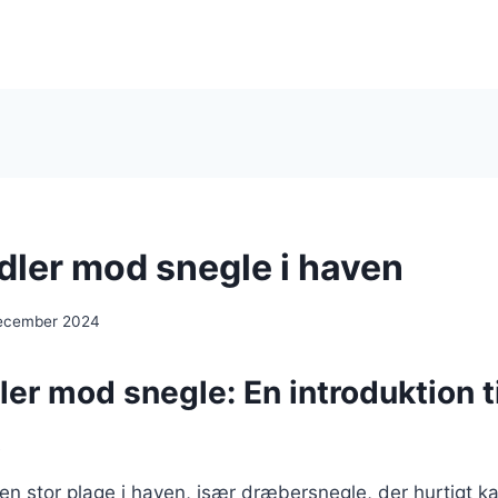
idler mod snegle i haven
december 2024
dler mod snegle: En introduktion ti
t
n stor plage i haven, især dræbersnegle, der hurtigt k