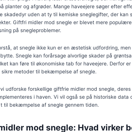
å planter og afgrøder. Mange haveejere søger efter effe
skadedyr uden at ty til kemiske sneglegifter, der kan 
ekter. Giftfri midler mod snegle er blevet mere populære
sning på snegleproblemer.
 forstå, at snegle ikke kun er en æstetisk udfordring, me
ytte. Snegle kan forårsage alvorlige skader på grøntsa
lket kan føre til økonomiske tab for haveejere. Derfor er
g sikre metoder til bekæmpelse af snegle.
l vi udforske forskellige giftfrie midler mod snegle, deres 
plementeres i haven. Vi vil også se på historiske data
t til bekæmpelse af snegle gennem tiden.
 midler mod snegle: Hvad virker 