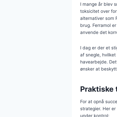
I mange år blev s
toksicitet over fo
alternativer som 
brug. Ferramol er
anvende det korr
I dag er der et s
af snegle, hvilke
havearbejde. Dett
ønsker at beskytt
Praktiske 
For at opnå succ
strategier. Her e
under kontrol: