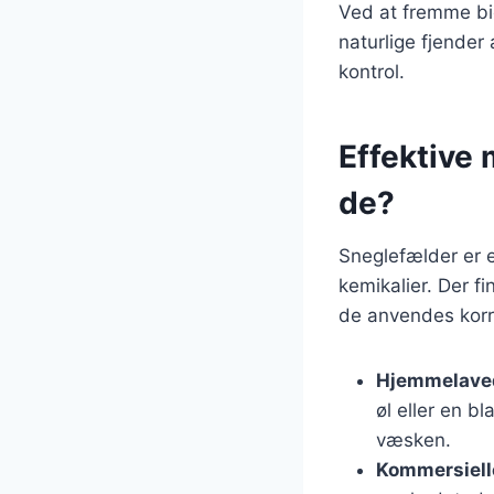
Ved at fremme bi
naturlige fjender
kontrol.
Effektive 
de?
Sneglefælder er e
kemikalier. Der f
de anvendes korre
Hjemmelave
øl eller en b
væsken.
Kommersiell