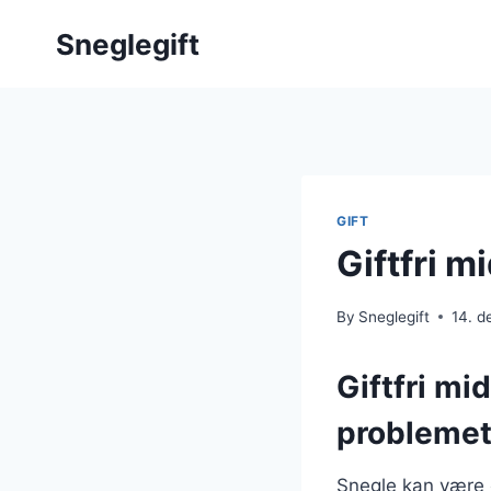
Skip
Sneglegift
to
content
GIFT
Giftfri m
By
Sneglegift
14. 
Giftfri mi
probleme
Snegle kan være e