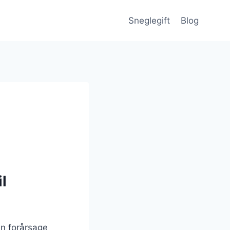
Sneglegift
Blog
l
an forårsage