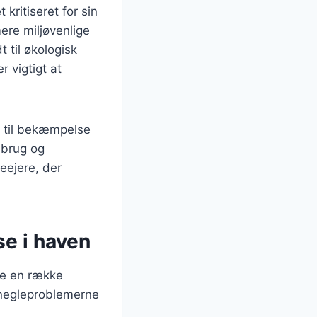
kritiseret for sin
mere miljøvenlige
 til økologisk
 vigtigt at
r til bekæmpelse
dbrug og
veejere, der
se i haven
re en række
 snegleproblemerne