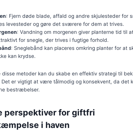
ren
: Fjern døde blade, affald og andre skjulesteder for s
s levesteder og gøre det sværere for dem at trives.
rgenen
: Vandning om morgenen giver planterne tid til at 
raktivt for snegle, der trives i fugtige forhold.
bånd
: Sneglebånd kan placeres omkring planter for at s
kke kan krydse.
 disse metoder kan du skabe en effektiv strategi til b
. Det er vigtigt at være tålmodig og konsekvent, da det k
ine bestræbelser.
 perspektiver for giftfri
æmpelse i haven