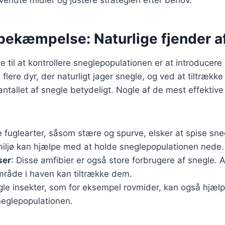
 bekæmpelse: Naturlige fjender a
 til at kontrollere sneglepopulationen er at introducere 
flere dyr, der naturligt jager snegle, og ved at tiltrække 
ntallet af snegle betydeligt. Nogle af de mest effektive 
 fuglearter, såsom stære og spurve, elsker at spise sne
 miljø kan hjælpe med at holde sneglepopulationen nede.
ser
: Disse amfibier er også store forbrugere af snegle.
område i haven kan tiltrække dem.
gle insekter, som for eksempel rovmider, kan også hjæl
neglepopulationen.