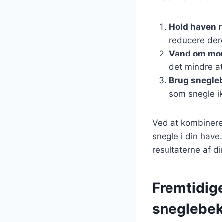
Hold haven 
reducere dere
Vand om mo
det mindre att
Brug snegle
som snegle i
Ved at kombinere
snegle i din have
resultaterne af d
Fremtidige
sneglebek