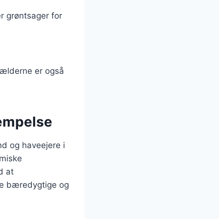
r grøntsager for
fælderne er også
kæmpelse
d og haveejere i
emiske
d at
re bæredygtige og