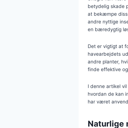
betydelig skade p
at bekæmpe disse 
andre nyttige ins
en bæredygtig lø
Det er vigtigt at
havearbejdets udb
andre planter, hvi
finde effektive o
I denne artikel vi
hvordan de kan im
har været anvend
Naturlige