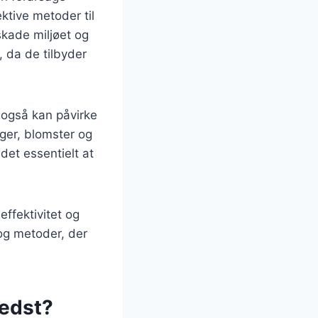
ktive metoder til
skade miljøet og
, da de tilbyder
n også kan påvirke
ger, blomster og
 det essentielt at
effektivitet og
 og metoder, der
bedst?