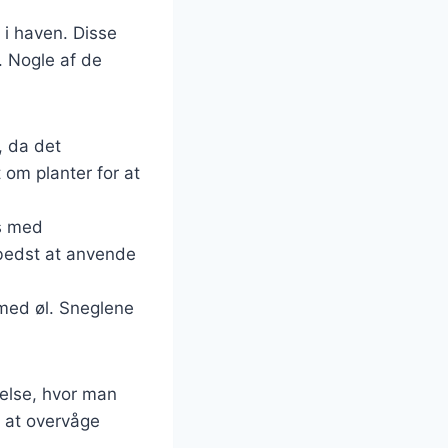
 i haven. Disse
. Nogle af de
, da det
 om planter for at
es med
 bedst at anvende
 med øl. Sneglene
pelse, hvor man
t at overvåge