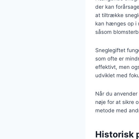
der kan forårsage
at tiltrække sneg
kan hænges op i 
såsom blomsterb
Sneglegiftet fung
som ofte er mindr
effektivt, men o
udviklet med foku
Når du anvender h
nøje for at sikre
metode med andre
Historisk