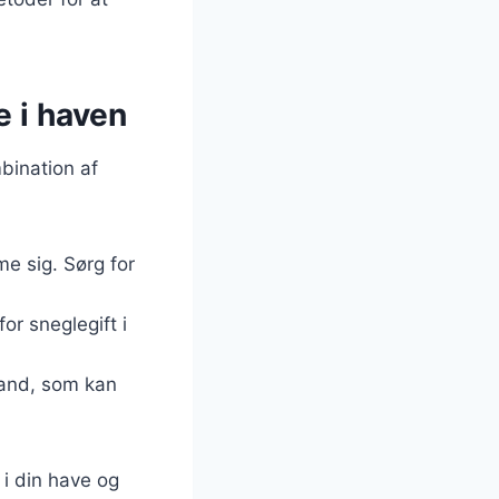
e i haven
bination af
me sig. Sørg for
or sneglegift i
tvand, som kan
i din have og