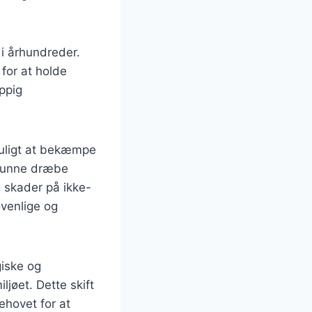
 i århundreder.
for at holde
ppig
muligt at bekæmpe
r kunne dræbe
 skader på ikke-
øvenlige og
giske og
ljøet. Dette skift
hovet for at