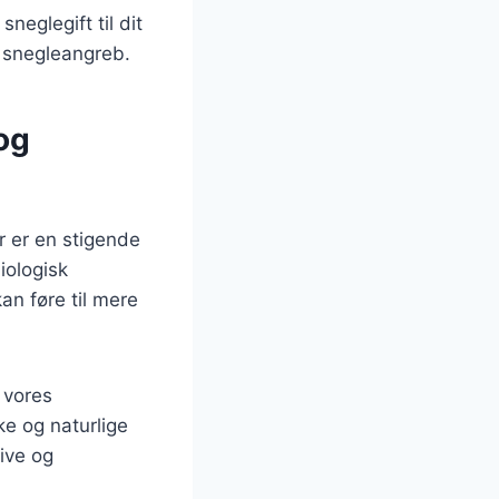
neglegift til dit
d snegleangreb.
og
r er en stigende
iologisk
an føre til mere
 vores
ske og naturlige
tive og