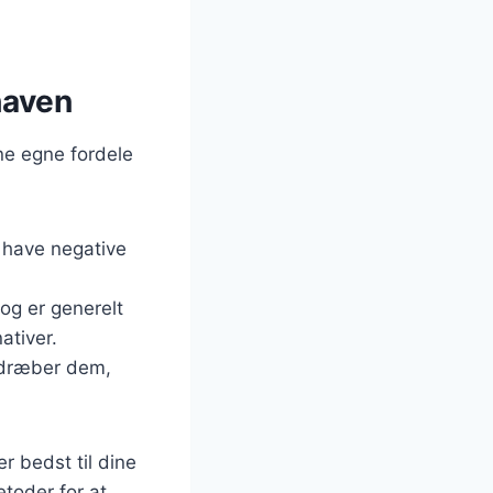
haven
ne egne fordele
n have negative
 og er generelt
ativer.
g dræber dem,
r bedst til dine
toder for at