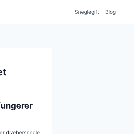
Sneglegift
Blog
et
fungerer
sær dræbersnegle,