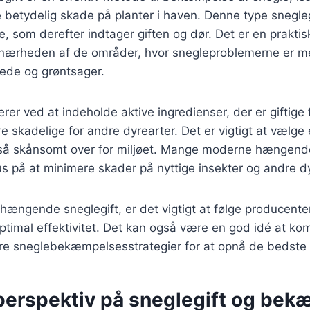
 betydelig skade på planter i haven. Denne type sneglegi
le, som derefter indtager giften og dør. Det er en prakti
nærheden af de områder, hvor snegleproblemerne er me
ede og grøntsager.
erer ved at indeholde aktive ingredienser, der er giftige
e skadelige for andre dyrearter. Det er vigtigt at vælge 
gså skånsomt over for miljøet. Mange moderne hængende
s på at minimere skader på nyttige insekter og andre dy
ængende sneglegift, er det vigtigt at følge producente
 optimal effektivitet. Det kan også være en god idé at k
 sneglebekæmpelsesstrategier for at opnå de bedste r
 perspektiv på sneglegift og bek