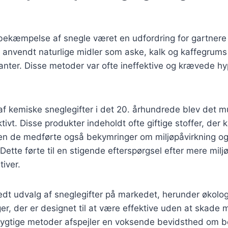
 bekæmpelse af snegle været en udfordring for gartnere
r anvendt naturlige midler som aske, kalk og kaffegrums 
anter. Disse metoder var ofte ineffektive og krævede hy
af kemiske sneglegifter i det 20. århundrede blev det 
tivt. Disse produkter indeholdt ofte giftige stoffer, de
men de medførte også bekymringer om miljøpåvirkning og
Dette førte til en stigende efterspørgsel efter mere milj
tiver.
redt udvalg af sneglegifter på markedet, herunder økolo
er, der er designet til at være effektive uden at skade mi
tige metoder afspejler en voksende bevidsthed om be