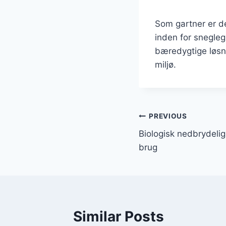
Som gartner er de
inden for snegle
bæredygtige løsni
miljø.
Indlægsnavi
PREVIOUS
Biologisk nedbrydelig
brug
Similar Posts