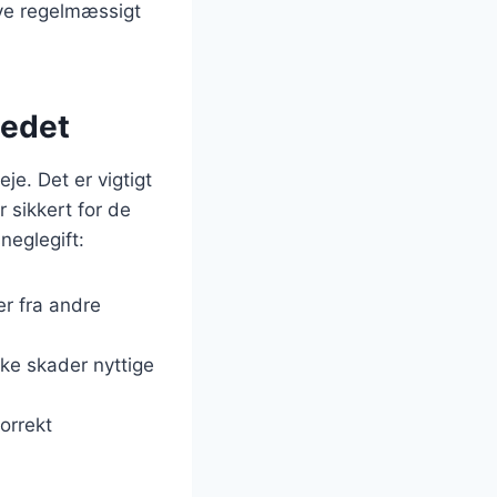
ave regelmæssigt
bedet
je. Det er vigtigt
 sikkert for de
neglegift:
er fra andre
kke skader nyttige
orrekt