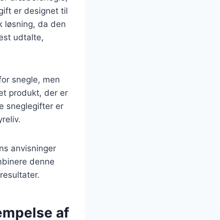
ft er designet til
sk løsning, da den
st udtalte,
 for snegle, men
et produkt, der er
 sneglegifter er
reliv.
ns anvisninger
ombinere denne
esultater.
æmpelse af