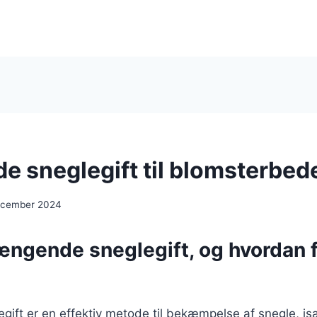
 sneglegift til blomsterbed
december 2024
ængende sneglegift, og hvordan 
ift er en effektiv metode til bekæmpelse af snegle, i