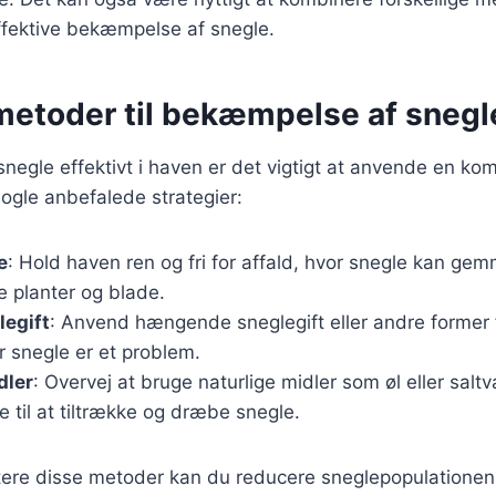
fektive bekæmpelse af snegle.
metoder til bekæmpelse af snegl
egle effektivt i haven er det vigtigt at anvende en kom
ogle anbefalede strategier:
e
: Hold haven ren og fri for affald, hvor snegle kan gem
e planter og blade.
legift
: Anvend hængende sneglegift eller andre former f
 snegle er et problem.
dler
: Overvej at bruge naturlige midler som øl eller sal
e til at tiltrække og dræbe snegle.
ere disse metoder kan du reducere sneglepopulationen 