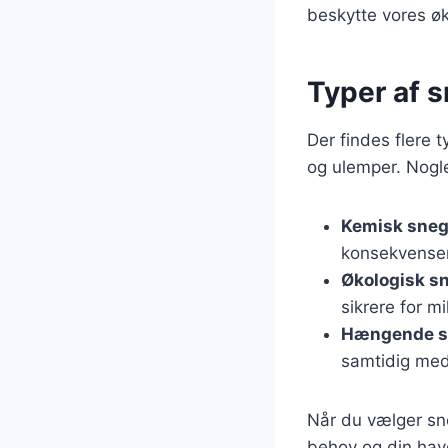
beskytte vores ø
Typer af s
Der findes flere 
og ulemper. Nogle
Kemisk sneg
konsekvenser 
Økologisk sn
sikrere for m
Hængende sn
samtidig med 
Når du vælger sneg
behov og din have