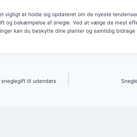
t vigtigt at holde sig opdateret om de nyeste tendense
gift og bekæmpelse af snegle. Ved at vælge de mest eff
nger kan du beskytte dine planter og samtidig bidrage t
gation
 sneglegift til udendørs
Snegle