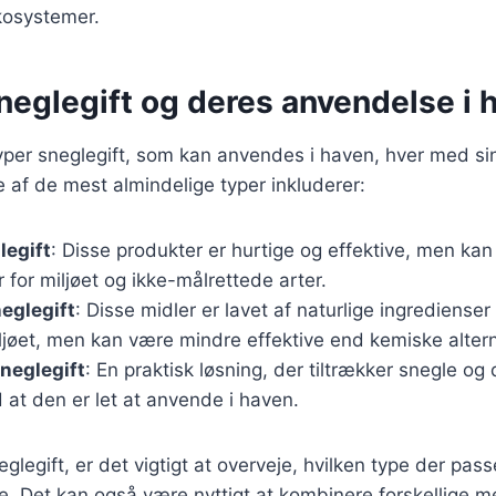
kosystemer.
neglegift og deres anvendelse i 
typer sneglegift, som kan anvendes i haven, hver med si
 af de mest almindelige typer inkluderer:
legift
: Disse produkter er hurtige og effektive, men ka
for miljøet og ikke-målrettede arter.
eglegift
: Disse midler er lavet af naturlige ingredienser
iljøet, men kan være mindre effektive end kemiske altern
eglegift
: En praktisk løsning, der tiltrækker snegle o
at den er let at anvende i haven.
legift, er det vigtigt at overveje, hvilken type der passe
. Det kan også være nyttigt at kombinere forskellige me