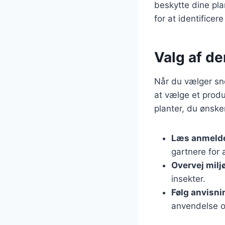
beskytte dine pla
for at identificer
Valg af de
Når du vælger sneg
at vælge et produ
planter, du ønsker
Læs anmelde
gartnere for 
Overvej milj
insekter.
Følg anvisn
anvendelse o