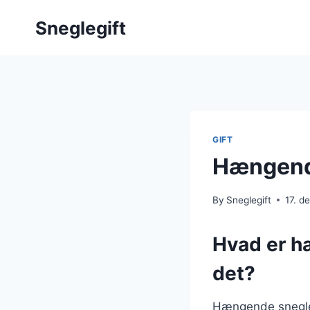
Skip
Sneglegift
to
content
GIFT
Hængende
By
Sneglegift
17. 
Hvad er h
det?
Hængende snegleg