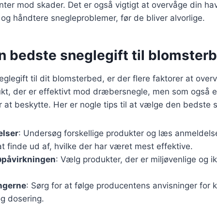
nter mod skader. Det er også vigtigt at overvåge din h
e og håndtere snegleproblemer, før de bliver alvorlige.
n bedste sneglegift til blomster
legift til dit blomsterbed, er der flere faktorer at overve
kt, der er effektivt mod dræbersnegle, men som også er
 at beskytte. Her er nogle tips til at vælge den bedste s
lser
: Undersøg forskellige produkter og læs anmeldels
at finde ud af, hvilke der har været mest effektive.
øpåvirkningen
: Vælg produkter, der er miljøvenlige og i
ingerne
: Sørg for at følge producentens anvisninger for k
g dosering.