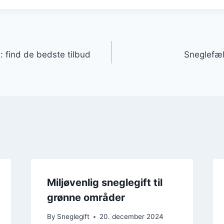
gation
ne: find de bedste tilbud
Sneglefæl
Miljøvenlig sneglegift til
grønne områder
By
Sneglegift
20. december 2024