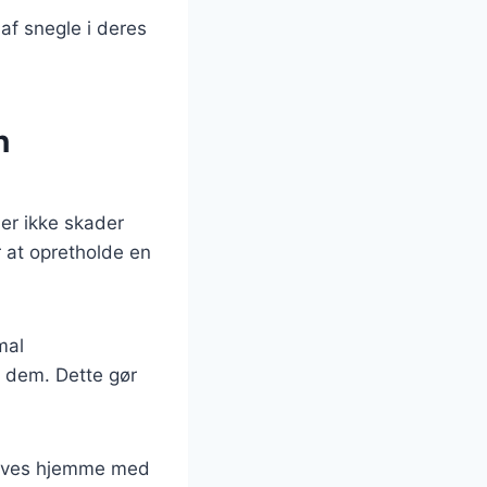
 af snegle i deres
n
der ikke skader
 at opretholde en
mal
ke dem. Dette gør
laves hjemme med