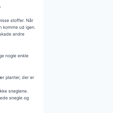
?
isse stoffer. Når
an komme ud igen.
 skade andre
lge nogle enkle
r planter, der er
ække sneglene.
gede snegle og