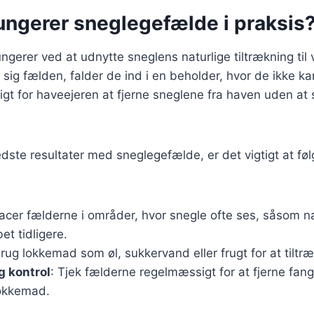
ungerer sneglegefælde i praksis
gerer ved at udnytte sneglens naturlige tiltrækning til v
sig fælden, falder de ind i en beholder, hvor de ikke k
igt for haveejeren at fjerne sneglene fra haven uden at
dste resultater med sneglegefælde, er det vigtigt at fø
lacer fælderne i områder, hvor snegle ofte ses, såsom næ
et tidligere.
Brug lokkemad som øl, sukkervand eller frugt for at tiltr
 kontrol
: Tjek fælderne regelmæssigt for at fjerne fan
okkemad.