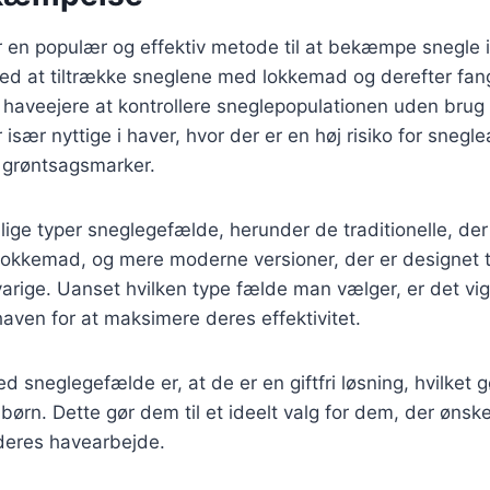
 en populær og effektiv metode til at bekæmpe snegle i
ved at tiltrække sneglene med lokkemad og derefter fan
r haveejere at kontrollere sneglepopulationen uden brug 
især nyttige i haver, hvor der er en høj risiko for snegl
 grøntsagsmarker.
lige typer sneglegefælde, herunder de traditionelle, der 
okkemad, og mere moderne versioner, der er designet t
varige. Uanset hvilken type fælde man vælger, er det vigt
haven for at maksimere deres effektivitet.
d sneglegefælde er, at de er en giftfri løsning, hvilket 
ørn. Dette gør dem til et ideelt valg for dem, der ønsk
 deres havearbejde.