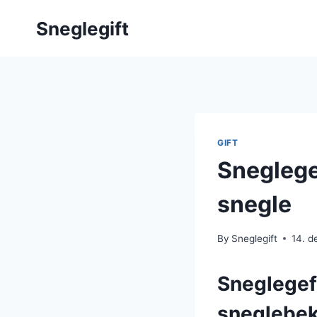
Skip
Sneglegift
to
content
GIFT
Sneglege
snegle
By
Sneglegift
14. 
Sneglegefæ
sneglebe