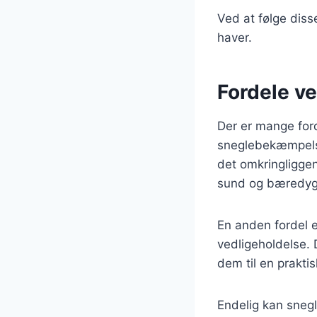
Ved at følge disse
haver.
Fordele v
Der er mange for
sneglebekæmpelses
det omkringliggen
sund og bæredyg
En anden fordel 
vedligeholdelse. 
dem til en praktis
Endelig kan sneg