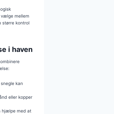
logisk
t vælge mellem
 større kontrol
se i haven
 kombinere
else:
r snegle kan
bånd eller kopper
an hjælpe med at