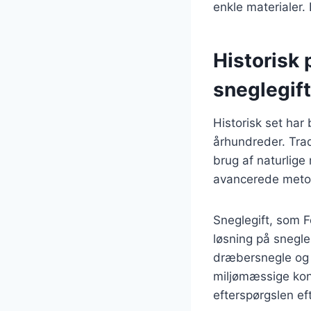
enkle materialer.
Historisk
sneglegift
Historisk set ha
århundreder. Trad
brug af naturlige
avancerede metod
Sneglegift, som F
løsning på snegle
dræbersnegle og 
miljømæssige konse
efterspørgslen eft