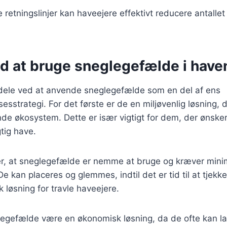
 retningslinjer kan haveejere effektivt reducere antallet
ed at bruge sneglegefælde i have
dele ved at anvende sneglegefælde som en del af ens
strategi. For det første er de en miljøvenlig løsning, 
de økosystem. Dette er især vigtigt for dem, der ønsker
tig have.
er, at sneglegefælde er nemme at bruge og kræver mini
De kan placeres og glemmes, indtil det er tid til at tjek
k løsning for travle haveejere.
legefælde være en økonomisk løsning, da de ofte kan 