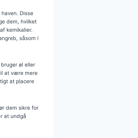
 haven. Disse
ge dem, hvilket
af kemikalier.
eangreb, såsom i
bruger øl eller
il at være mere
igt at placere
gør dem sikre for
er at undgå