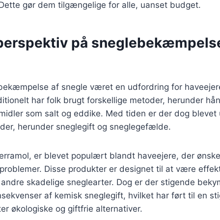
 Dette gør dem tilgængelige for alle, uanset budget.
 perspektiv på sneglebekæmpels
r bekæmpelse af snegle været en udfordring for haveeje
itionelt har folk brugt forskellige metoder, herunder hå
 midler som salt og eddike. Med tiden er der dog blevet
er, herunder sneglegift og sneglegefælde.
erramol, er blevet populært blandt haveejere, der ønske
problemer. Disse produkter er designet til at være effe
andre skadelige sneglearter. Dog er der stigende bekym
kvenser af kemisk sneglegift, hvilket har ført til en sti
er økologiske og giftfrie alternativer.