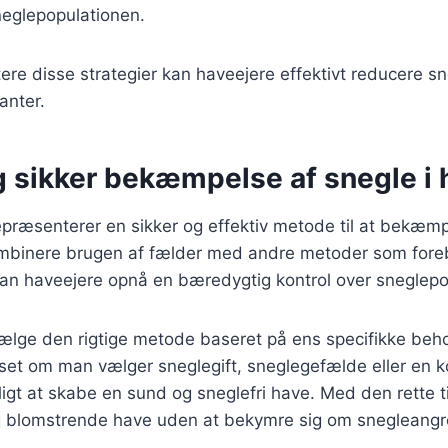
neglepopulationen.
re disse strategier kan haveejere effektivt reducere s
anter.
g sikker bekæmpelse af snegle i
præsenterer en sikker og effektiv metode til at bekæm
mbinere brugen af fælder med andre metoder som fore
kan haveejere opnå en bæredygtig kontrol over sneglepo
 vælge den rigtige metode baseret på ens specifikke beh
set om man vælger sneglegift, sneglegefælde eller en k
igt at skabe en sund og sneglefri have. Med den rette 
g blomstrende have uden at bekymre sig om snegleangr