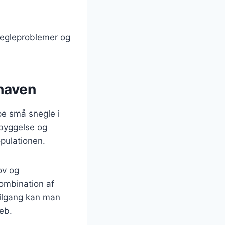
negleproblemer og
 haven
pe små snegle i
byggelse og
pulationen.
ov og
ombination af
tilgang kan man
eb.