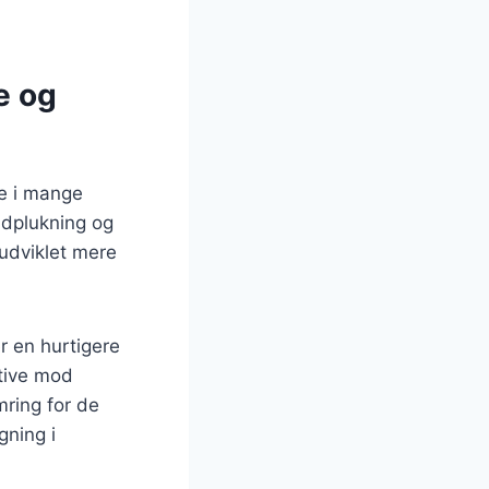
e og
re i mange
ndplukning og
 udviklet mere
r en hurtigere
ktive mod
ring for de
gning i