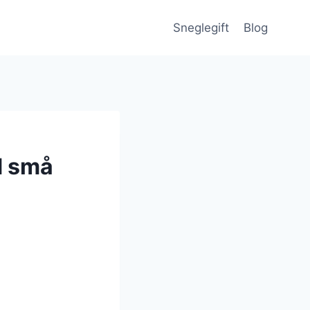
Sneglegift
Blog
d små