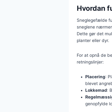
Hvordan f
Sneglegefælde fun
sneglene nærmer 
Dette gør det mul
planter eller dyr.
For at opnå de be
retningslinjer:
Placering
: P
blevet angreb
Lokkemad
: 
Regelmæssig
genopfylde l