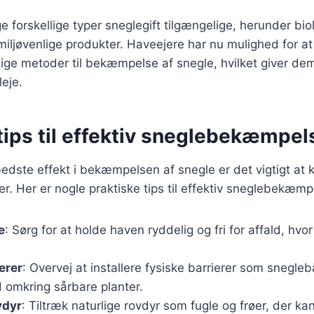
e forskellige typer sneglegift tilgængelige, herunder bio
iljøvenlige produkter. Haveejere har nu mulighed for a
ige metoder til bekæmpelse af snegle, hvilket giver dem
eje.
tips til effektiv sneglebekæmpel
edste effekt i bekæmpelsen af snegle er det vigtigt at
er. Her er nogle praktiske tips til effektiv sneglebekæmp
e
: Sørg for at holde haven ryddelig og fri for affald, hvo
erer
: Overvej at installere fysiske barrierer som snegle
 omkring sårbare planter.
vdyr
: Tiltræk naturlige rovdyr som fugle og frøer, der k