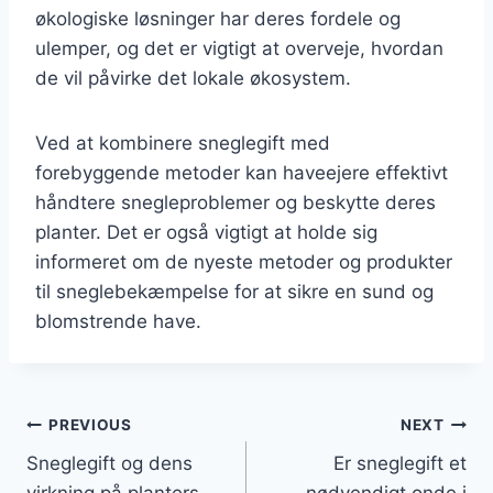
økologiske løsninger har deres fordele og
ulemper, og det er vigtigt at overveje, hvordan
de vil påvirke det lokale økosystem.
Ved at kombinere sneglegift med
forebyggende metoder kan haveejere effektivt
håndtere snegleproblemer og beskytte deres
planter. Det er også vigtigt at holde sig
informeret om de nyeste metoder og produkter
til sneglebekæmpelse for at sikre en sund og
blomstrende have.
Indlægsnavigation
PREVIOUS
NEXT
Sneglegift og dens
Er sneglegift et
virkning på planters
nødvendigt onde i