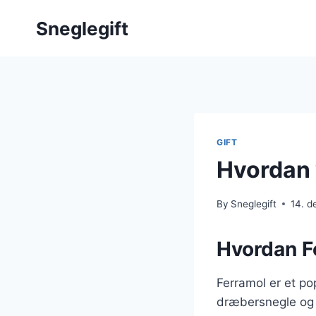
Skip
Sneglegift
to
content
GIFT
Hvordan 
By
Sneglegift
14. 
Hvordan F
Ferramol er et p
dræbersnegle og a