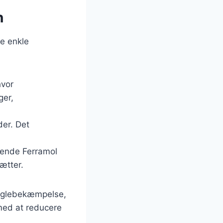
n
le enkle
hvor
ger,
der. Det
nvende Ferramol
sætter.
neglebekæmpelse,
med at reducere