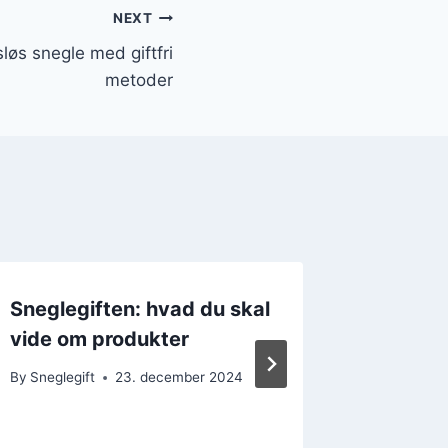
NEXT
øs snegle med giftfri
metoder
Sneglegiften: hvad du skal
Er sneg
vide om produkter
for at 
blomst
By
Sneglegift
23. december 2024
By
Sneglegi