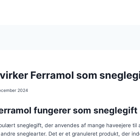
virker Ferramol som sneglegi
december 2024
erramol fungerer som sneglegift 
opulært sneglegift, der anvendes af mange haveejere ti
ndre sneglearter. Det er et granuleret produkt, der ind