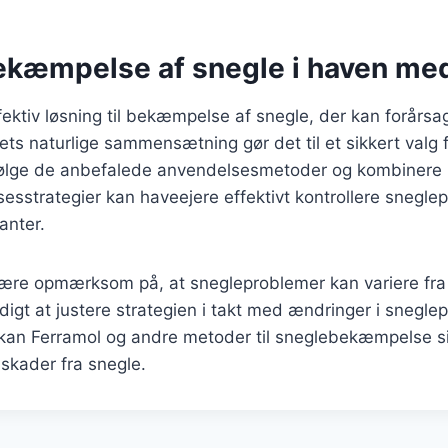
bekæmpelse af snegle i haven me
fektiv løsning til bekæmpelse af snegle, der kan forårsa
ets naturlige sammensætning gør det til et sikkert valg 
 følge de anbefalede anvendelsesmetoder og kombinere
sstrategier kan haveejere effektivt kontrollere snegle
anter.
 være opmærksom på, at snegleproblemer kan variere fra å
gt at justere strategien i takt med ændringer i snegle
g kan Ferramol og andre metoder til sneglebekæmpelse s
skader fra snegle.