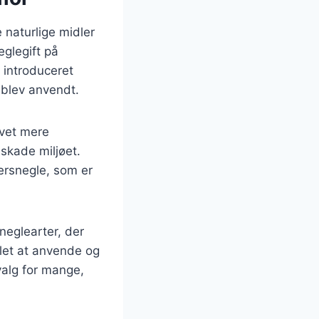
e naturlige midler
eglegift på
 introduceret
e blev anvendt.
evet mere
skade miljøet.
ersnegle, som er
neglearter, der
 let at anvende og
 valg for mange,