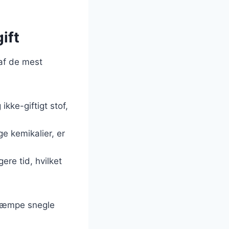
ift
 af de mest
ikke-giftigt stof,
ge kemikalier, er
gere tid, hvilket
bekæmpe snegle