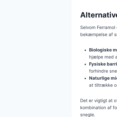
Alternativ
Selvom Ferramol e
bekæmpelse af sn
Biologiske 
hjælpe med a
Fysiske barr
forhindre sne
Naturlige mi
at tiltrække 
Det er vigtigt at
kombination af fo
snegle.