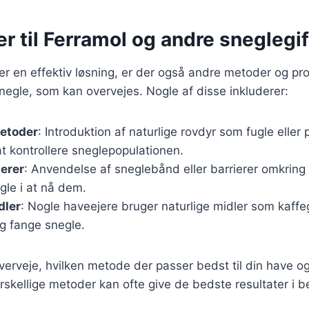
er til Ferramol og andre snegleg
r en effektiv løsning, er der også andre metoder og prod
egle, som kan overvejes. Nogle af disse inkluderer:
metoder
: Introduktion af naturlige rovdyr som fugle eller
t kontrollere sneglepopulationen.
ierer
: Anvendelse af sneglebånd eller barrierer omkring
gle i at nå dem.
dler
: Nogle haveejere bruger naturlige midler som kaffegr
og fange snegle.
 overveje, hvilken metode der passer bedst til din have o
rskellige metoder kan ofte give de bedste resultater i