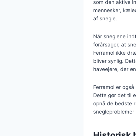
som den aktive ing
mennesker, kæledy
af snegle.
Når sneglene indt
forårsager, at sn
Ferramol ikke dr
bliver synlig. Det
haveejere, der øn
Ferramol er også r
Dette gør det til 
opnå de bedste r
snegleproblemer 
Historisk 