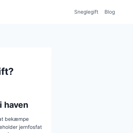
Sneglegift
Blog
ft?
i haven
l at bekæmpe
eholder jernfosfat