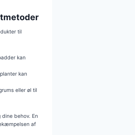
iftmetoder
ukter til
 padder kan
 planter kan
ums eller øl til
g dine behov. En
 bekæmpelsen af