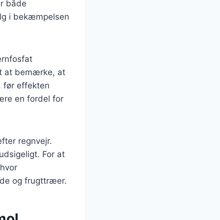
or både
valg i bekæmpelsen
ernfosfat
gt at bemærke, at
 før effekten
ære en fordel for
efter regnvejr.
udsigeligt. For at
 hvor
de og frugttræer.
mol