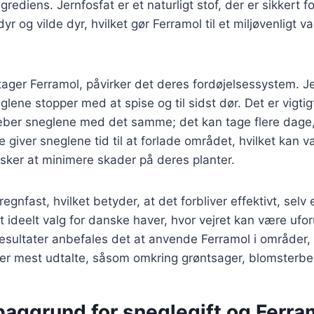
rediens. Jernfosfat er et naturligt stof, der er sikkert f
r og vilde dyr, hvilket gør Ferramol til et miljøvenligt 
ager Ferramol, påvirker det deres fordøjelsessystem. J
eglene stopper med at spise og til sidst dør. Det er vigti
æber sneglene med det samme; det kan tage flere dage,
te giver sneglene tid til at forlade området, hvilket kan v
sker at minimere skader på deres planter.
egnfast, hvilket betyder, at det forbliver effektivt, selv 
et ideelt valg for danske haver, hvor vejret kan være ufor
esultater anbefales det at anvende Ferramol i områder,
er mest udtalte, såsom omkring grøntsager, blomsterbe
baggrund for sneglegift og Ferra