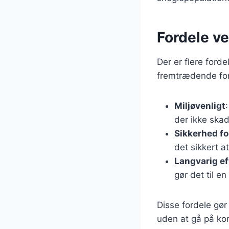
Fordele v
Der er flere ford
fremtrædende for
Miljøvenligt
der ikke skad
Sikkerhed fo
det sikkert a
Langvarig ef
gør det til en
Disse fordele gør
uden at gå på ko