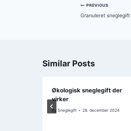
Indlægsnavi
PREVIOUS
Granuleret sneglegift 
Similar Posts
ft der
Økologisk sneglegift der
virker
By
Sneglegift
28. december 2024
r 2024