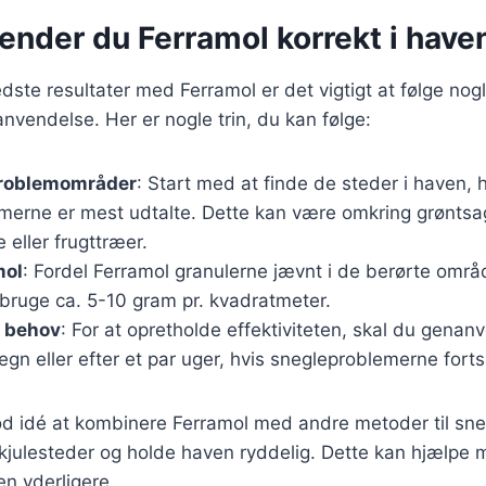
ender du Ferramol korrekt i have
dste resultater med Ferramol er det vigtigt at følge nog
 anvendelse. Her er nogle trin, du kan følge:
 problemområder
: Start med at finde de steder i haven, 
merne er mest udtalte. Dette kan være omkring grøntsa
eller frugttræer.
mol
: Fordel Ferramol granulerne jævnt i de berørte områ
 bruge ca. 5-10 gram pr. kvadratmeter.
r behov
: For at opretholde effektiviteten, skal du gena
 regn eller efter et par uger, hvis snegleproblemerne fort
od idé at kombinere Ferramol med andre metoder til s
kjulesteder og holde haven ryddelig. Dette kan hjælpe 
n yderligere.