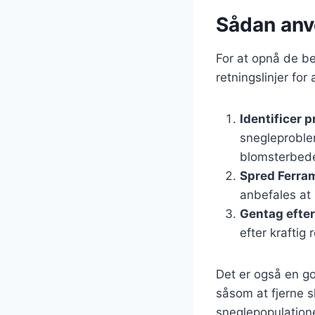
Sådan anv
For at opnå de be
retningslinjer for
Identificer
snegleproble
blomsterbede 
Spred Ferra
anbefales at
Gentag efte
efter kraftig
Det er også en g
såsom at fjerne s
sneglepopulatione