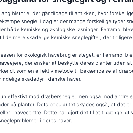
lang historie, der går tilbage til antikken, hvor forskellig
 bekæmpe snegle. I dag er der mange forskellige typer sn
er både kemiske og økologiske løsninger. Ferramol blev
 til de mere skadelige kemiske sneglegifter, der tidliger
eressen for økologisk havebrug er steget, er Ferramol bl
aveejere, der ønsker at beskytte deres planter uden at 
erkendt som en effektiv metode til bekæmpelse af dræb
mindelige skadedyr i danske haver.
 kun effektivt mod dræbersnegle, men også mod andre s
der på planter. Dets popularitet skyldes også, at det er
ller i havecentre. Dette har gjort det til et tilgængeligt
 snegleproblemer i deres haver.