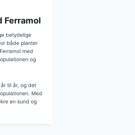
d Ferramol
ge betydelige
for både planter
 Ferramol med
populationen og
r til år, og det
populationen. Med
ikre en sund og