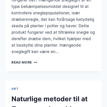
fungerer det? Hængende sneglegift er en
type bekæmpelsesmiddel designet til at
kontrollere sneglepopulationer, især
dræbersnegle, der kan forårsage betydelig
skade på planter i potter og haver. Dette
produkt fungerer ved at tiltrække snegle og
derefter dræbe dem, hvilket hjælper med
at beskytte dine planter. Hængende
sneglegift kan være en…
HÆNGENDE
READ MORE
SNEGLEGIFT
TIL
PLANTER
I
POTTER
GIFT
Naturlige metoder til at