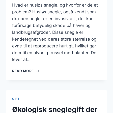
Hvad er husløs snegle, og hvorfor er de et
problem? Husløs snegle, også kendt som
dræbersnegle, er en invasiv art, der kan
forårsage betydelig skade på haver og
landbrugsafgrøder. Disse snegle er
kendetegnet ved deres store størrelse og
evne til at reproducere hurtigt, hvilket gør
dem til en alvorlig trussel mod planter. De
lever af…
BEKÆMPELSE
READ MORE
AF
HUSLØS
SNEGLE
EFFEKTIVT
GIFT
Økologisk sneglegift der