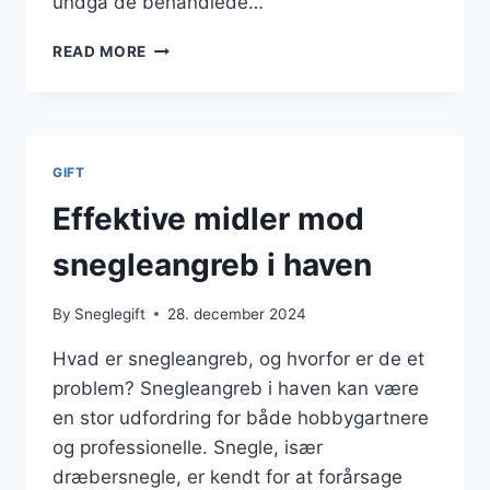
undgå de behandlede…
ANTI-
READ MORE
SNEGLEMIDLER
DER
ER
SIKRE
FOR
GIFT
PLANTER
Effektive midler mod
snegleangreb i haven
By
Sneglegift
28. december 2024
Hvad er snegleangreb, og hvorfor er de et
problem? Snegleangreb i haven kan være
en stor udfordring for både hobbygartnere
og professionelle. Snegle, især
dræbersnegle, er kendt for at forårsage