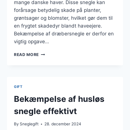
mange danske haver. Disse snegle kan
forårsage betydelig skade på planter,
grøntsager og blomster, hvilket gør dem til
en frygtet skadedyr blandt haveejere.
Bekæmpelse af dræbersnegle er derfor en
vigtig opgave…
SNEGLEGIFT
READ MORE
MOD
DRÆBERSNEGLE
I
HAVEN
GIFT
Bekæmpelse af husløs
snegle effektivt
By
Sneglegift
28. december 2024