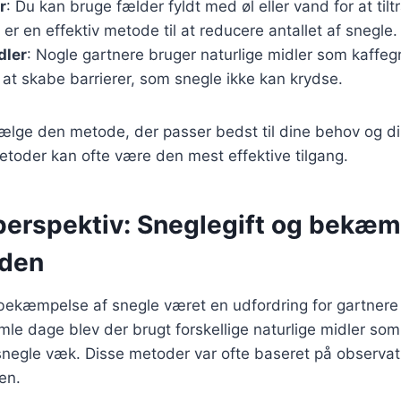
r
: Du kan bruge fælder fyldt med øl eller vand for at ti
 er en effektiv metode til at reducere antallet af snegle.
dler
: Nogle gartnere bruger naturlige midler som kaffeg
at skabe barrierer, som snegle ikke kan krydse.
 vælge den metode, der passer bedst til dine behov og d
toder kan ofte være den mest effektive tilgang.
 perspektiv: Sneglegift og bekæ
iden
 bekæmpelse af snegle været en udfordring for gartnere
mle dage blev der brugt forskellige naturlige midler som
e snegle væk. Disse metoder var ofte baseret på observat
en.