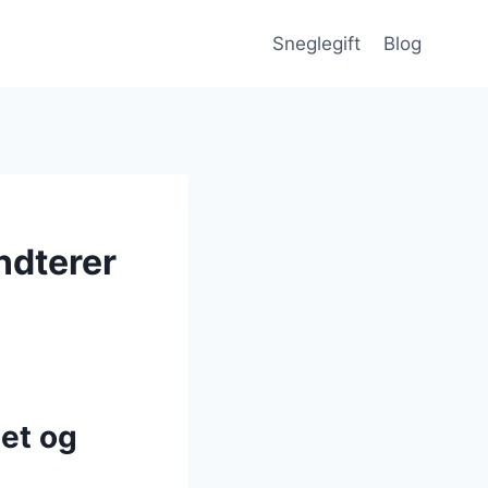
Sneglegift
Blog
ndterer
met og