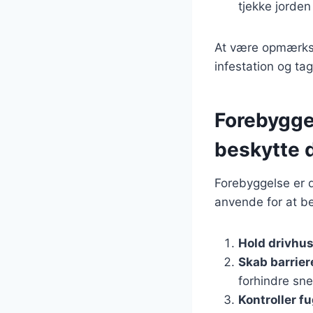
tjekke jorden
At være opmærkso
infestation og ta
Forebyggel
beskytte d
Forebyggelse er d
anvende for at be
Hold drivhus
Skab barrier
forhindre sne
Kontroller f