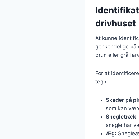
Identifika
drivhuset
At kunne identifi
genkendelige på d
brun eller grå far
For at identifice
tegn:
Skader på pl
som kan være 
Snegletræk
:
snegle har væ
Æg
: Snegleæ