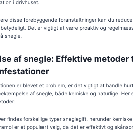
ation i drivhuset.
ere disse forebyggende foranstaltninger kan du reducer
 betydeligt. Det er vigtigt at være proaktiv og regelmæss
på snegle.
 af snegle: Effektive metoder ti
nfestationer
ionen er blevet et problem, er det vigtigt at handle hurt
 bekæmpelse af snegle, både kemiske og naturlige. Her e
etoder:
Der findes forskellige typer sneglegift, herunder kemisk
rramol er et populært valg, da det er effektivt og skåns