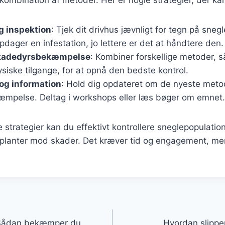
 inspektion
: Tjek dit drivhus jævnligt for tegn på sneg
opdager en infestation, jo lettere er det at håndtere den.
skadedyrsbekæmpelse
: Kombiner forskellige metoder, 
siske tilgange, for at opnå den bedste kontrol.
og information
: Hold dig opdateret om de nyeste meto
kæmpelse. Deltag i workshops eller læs bøger om emnet.
 strategier kan du effektivt kontrollere sneglepopulation
planter mod skader. Det kræver tid og engagement, men 
gation
: Sådan bekæmper du
Hvordan slippe