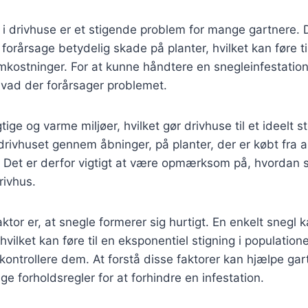
 i drivhuse er et stigende problem for mange gartnere.
forårsage betydelig skade på planter, hvilket kan føre ti
ostninger. For at kunne håndtere en snegleinfestation e
, hvad der forårsager problemet.
gtige og varme miljøer, hvilket gør drivhuse til et ideelt 
rivhuset gennem åbninger, på planter, der er købt fra an
. Det er derfor vigtigt at være opmærksom på, hvordan 
rivhus.
ktor er, at snegle formerer sig hurtigt. En enkelt snegl k
ilket kan føre til en eksponentiel stigning i populatione
at kontrollere dem. At forstå disse faktorer kan hjælpe ga
e forholdsregler for at forhindre en infestation.