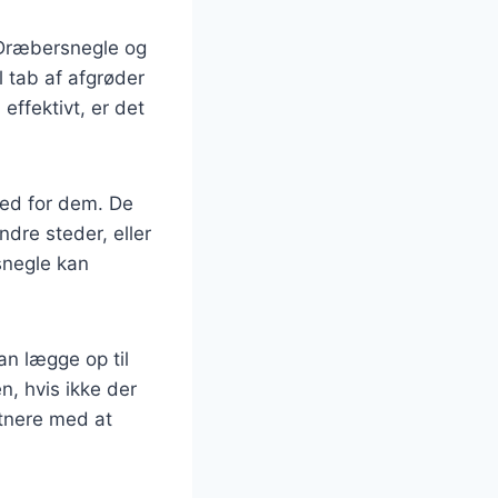
 Dræbersnegle og
l tab af afgrøder
ffektivt, er det
sted for dem. De
dre steder, eller
snegle kan
an lægge op til
n, hvis ikke der
rtnere med at