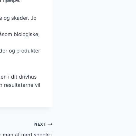
le og skader. Jo
såsom biologiske,
der og produkter
en i dit drivhus
resultaterne vil
NEXT
r man af med snegle i