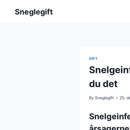
Skip
Sneglegift
to
content
GIFT
Snelgein
du det
By
Sneglegift
25. 
Snelgeinfe
årsagerne