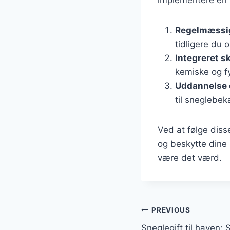
Regelmæssig
tidligere du 
Integreret 
kemiske og fy
Uddannelse 
til sneglebe
Ved at følge disse
og beskytte dine 
være det værd.
Indlægsnavi
PREVIOUS
Sneglegift til haven