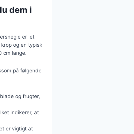
du dem i
ersnegle er let
 krop og en typisk
10 cm lange.
ærksom på følgende
 blade og frugter,
lket indikerer, at
t er vigtigt at