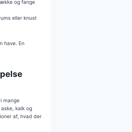
ltrække og fange
rums eller knust
in have. En
mpelse
 i mange
 aske, kalk og
ioner af, hvad der