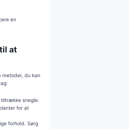
cere en
il at
re metoder, du kan
tag:
 tiltrække snegle.
lanter for at
ige forhold. Sørg