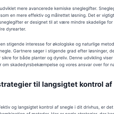
 udviklet mere avancerede kemiske sneglegifter. Snegle
 som en mere effektiv og målrettet løsning. Det er vigti
glegifter er designet til at være mindre skadelige for 
re dyrearter.
 en stigende interesse for økologiske og naturlige metode
gle. Gartnere søger i stigende grad efter løsninger, de
 sikre for både planter og dyreliv. Denne udvikling viser
r om skadedyrsbekæmpelse og vores ansvar over for n
trategier til langsigtet kontrol af
ektiv og langsigtet kontrol af snegle i dit drivhus, er det 
ombination af metoder. Her er nogle strategier, der ka