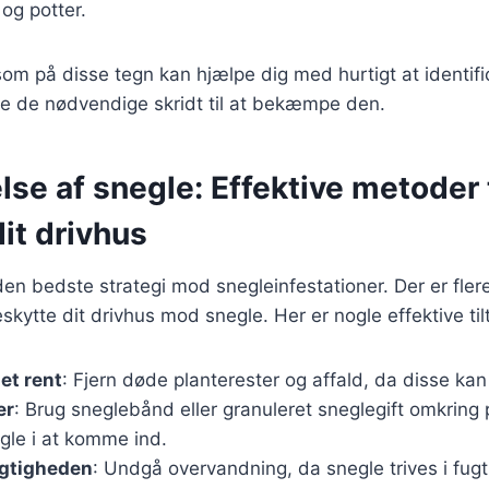
 og potter.
m på disse tegn kan hjælpe dig med hurtigt at identifi
ge de nødvendige skridt til at bekæmpe den.
se af snegle: Effektive metoder t
it drivhus
en bedste strategi mod snegleinfestationer. Der er fle
skytte dit drivhus mod snegle. Her er nogle effektive til
et rent
: Fjern døde planterester og affald, da disse kan
er
: Brug sneglebånd eller granuleret sneglegift omkring p
gle i at komme ind.
ugtigheden
: Undgå overvandning, da snegle trives i fugt