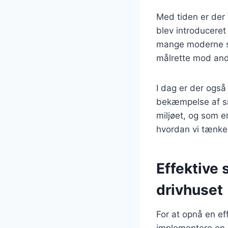
Med tiden er der
blev introduceret
mange moderne sne
målrette mod and
I dag er der også
bekæmpelse af sne
miljøet, og som er
hvordan vi tænke
Effektive s
drivhuset
For at opnå en eff
implementere en k