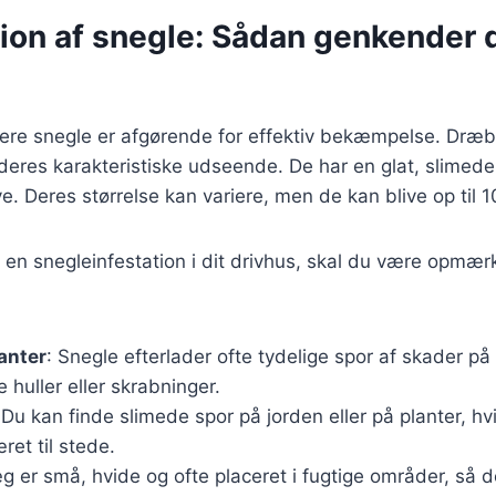
tion af snegle: Sådan genkender 
cere snegle er afgørende for effektiv bekæmpelse. Dræb
eres karakteristiske udseende. De har en glat, slimede
ve. Deres størrelse kan variere, men de kan blive op til 
re en snegleinfestation i dit drivhus, skal du være opm
anter
: Snegle efterlader ofte tydelige spor af skader på
huller eller skrabninger.
 Du kan finde slimede spor på jorden eller på planter, hvi
ret til stede.
g er små, hvide og ofte placeret i fugtige områder, så de