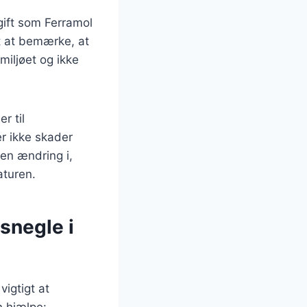
gift som Ferramol
gt at bemærke, at
miljøet og ikke
r til
r ikke skader
 en ændring i,
aturen.
 snegle i
vigtigt at
n hjælpe: