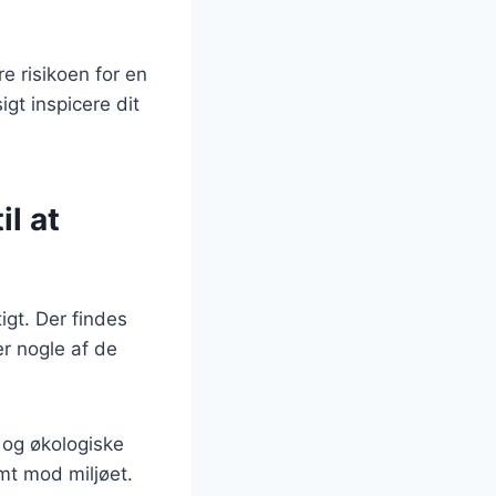
e risikoen for en
igt inspicere dit
l at
igt. Der findes
r nogle af de
e og økologiske
omt mod miljøet.