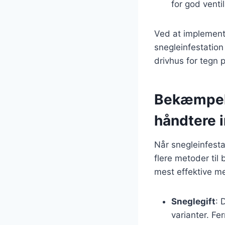
for god ventil
Ved at implement
snegleinfestation
drivhus for tegn 
Bekæmpelse
håndtere i
Når snegleinfestat
flere metoder til
mest effektive m
Sneglegift
: 
varianter. Fe