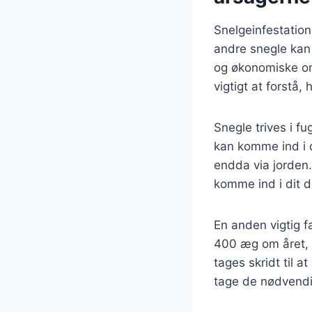
Snelgeinfestation
andre snegle kan 
og økonomiske omk
vigtigt at forstå
Snegle trives i fu
kan komme ind i d
endda via jorden
komme ind i dit d
En anden vigtig fa
400 æg om året, hv
tages skridt til 
tage de nødvendig