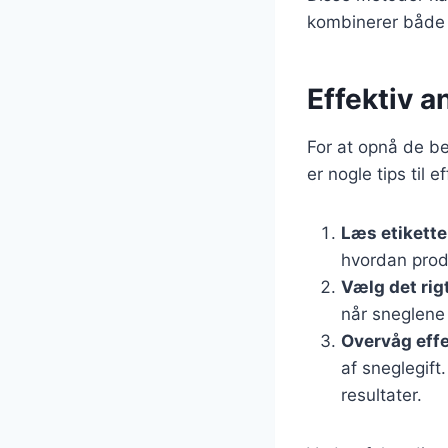
kombinerer både k
Effektiv a
For at opnå de be
er nogle tips til 
Læs etikett
hvordan produ
Vælg det rig
når sneglene
Overvåg eff
af sneglegift
resultater.