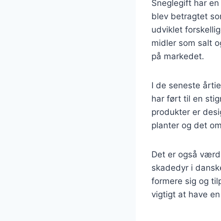
Sneglegift har en 
blev betragtet so
udviklet forskell
midler som salt 
på markedet.
I de seneste årti
har ført til en st
produkter er desi
planter og det o
Det er også værd
skadedyr i danske
formere sig og ti
vigtigt at have e