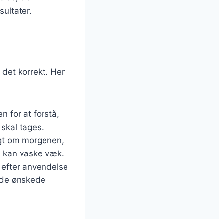
ultater.
 det korrekt. Her
n for at forstå,
 skal tages.
ligt om morgenen,
t kan vaske væk.
 efter anvendelse
r de ønskede