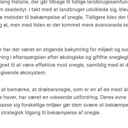
lang historie, der går tilbage til tidlige landbrugssamfu
m skadedyr. I takt med at landbruget udviklede sig, ble
ige metoder til bekæmpelse af snegle. Tidligere blev der 
og øl, men med tiden er der kommet mere avancerede ke
er har der været en stigende bekymring for miljøet og s
igning i efterspørgslen efter økologiske og giftfrie sneglegi
gnet til at være effektive mod snegle, samtidig med at 
mgivende økosystem.
 at bemærke, at dræbersnegle, som er en af de mest a
 haver, har været en voksende udfordring. Deres evne ti
lpasse sig forskellige miljøer gør dem svære at bekæmpe
n strategisk tilgang til bekæmpelse af snegle.