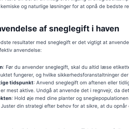
emiske og naturlige løsninger for at opnå de bedste res
nvendelse af sneglegift i haven
dste resultater med sneglegift er det vigtigt at anvende
effektiv anvendelse:
en
: Før du anvender sneglegift, skal du altid læse etikette
ktet fungerer, og hvilke sikkerhedsforanstaltninger der
tige tidspunkt
: Anvend sneglegift om aftenen eller tid
 er mest aktive. Undgå at anvende det i regnvejr, da de
ekten
: Hold øje med dine planter og sneglepopulationen
. Juster din strategi efter behov for at sikre, at du opnå