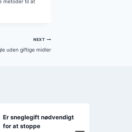
 metoder til at
NEXT
e uden giftige midler
Er sneglegift nødvendigt
Hvordan
for at stoppe
hjælper