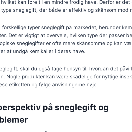
hvilket kan føre til en mindre frodig have. Derfor er det 
 type sneglegift, der både er effektiv og skånsom mod m
forskellige typer sneglegift på markedet, herunder kem
er. Det er vigtigt at overveje, hvilken type der passer b
logiske sneglegifter er ofte mere skånsomme og kan vær
er at undgå kemikalier i deres have.
glegift, skal du også tage hensyn til, hvordan det påvi
n. Nogle produkter kan være skadelige for nyttige insekt
læse etiketten og følge anvisningerne nøje.
perspektiv på sneglegift og
blemer