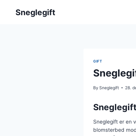
Skip
Sneglegift
to
content
GIFT
Sneglegi
By
Sneglegift
28. 
Sneglegif
Sneglegift er en 
blomsterbed mod 