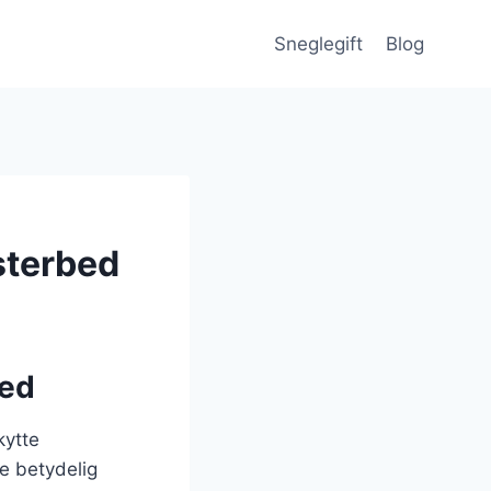
Sneglegift
Blog
sterbed
bed
kytte
e betydelig