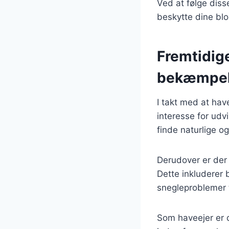
Ved at følge diss
beskytte dine bl
Fremtidige
bekæmpe
I takt med at ha
interesse for udv
finde naturlige o
Derudover er der
Dette inkluderer 
snegleproblemer t
Som haveejer er d