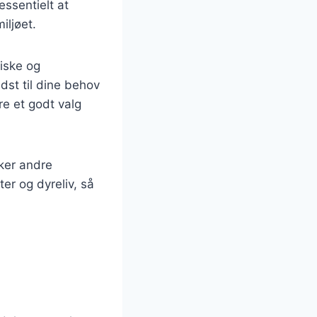
essentielt at
iljøet.
iske og
edst til dine behov
e et godt valg
rker andre
er og dyreliv, så