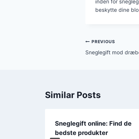
inden for snegleg
beskytte dine bl
Indlægsnavi
PREVIOUS
Sneglegift mod dræb
Similar Posts
e
Sneglegift online: Find de
bedste produkter