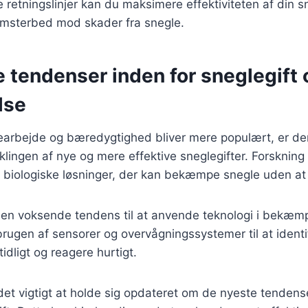
e retningslinjer kan du maksimere effektiviteten af din s
omsterbed mod skader fra snegle.
 tendenser inden for sneglegift 
lse
vearbejde og bæredygtighed bliver mere populært, er de
iklingen af nye og mere effektive sneglegifter. Forskning
g biologiske løsninger, der kan bekæmpe snegle uden at 
 en voksende tendens til at anvende teknologi i bekæmp
brugen af sensorer og overvågningssystemer til at identi
idligt og reagere hurtigt.
et vigtigt at holde sig opdateret om de nyeste tendens