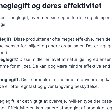
neglegift og deres effektivitet
typer sneglegift, hver med sine egne fordele og ulemper.
ige:
legift
: Disse produkter er ofte meget effektive, men de
ekvenser for miljøet og andre organismer. Det er vigtig
ghed.
eglegift
: Disse midler er lavet af naturlige ingredienser
me for miljøet. De kan dog være mindre effektive end
neglegift
: Disse produkter er nemme at anvende og ka
De er ofte regnfast og giver langvarig beskyttelse.
legift, er det vigtigt at overveje, hvilken type der passe
ter. Effektiviteten kan variere afhængigt af produktet o