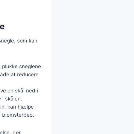
le
 snegle, som kan
g plukke sneglene
måde at reducere
ve en skål ned i
 i skålen.
in, kan hjælpe
e blomsterbed.
else, der