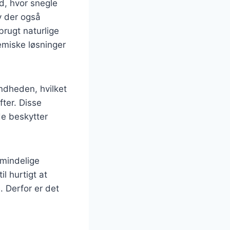
nd, hvor snegle
v der også
brugt naturlige
miske løsninger
undheden, hvilket
fter. Disse
de beskytter
lmindelige
l hurtigt at
. Derfor er det