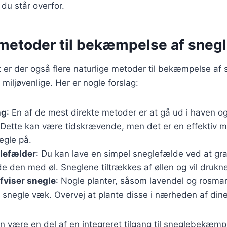
du står overfor.
 metoder til bekæmpelse af sneg
 er der også flere naturlige metoder til bekæmpelse af
miljøvenlige. Her er nogle forslag:
ng
: En af de mest direkte metoder er at gå ud i haven o
. Dette kan være tidskrævende, men det er en effektiv 
negle på.
lefælder
: Du kan lave en simpel sneglefælde ved at gra
de den med øl. Sneglene tiltrækkes af øllen og vil drukne
afviser snegle
: Nogle planter, såsom lavendel og rosmar
 snegle væk. Overvej at plante disse i nærheden af din
 være en del af en integreret tilgang til sneglebekæmp