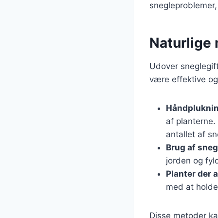
snegleproblemer, 
Naturlige
Udover sneglegift
være effektive og 
Håndplukni
af planterne
antallet af s
Brug af sneg
jorden og fyl
Planter der 
med at holde
Disse metoder kan