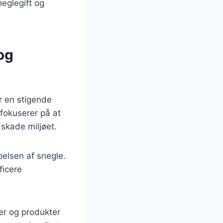
neglegift og
og
r en stigende
 fokuserer på at
skade miljøet.
elsen af snegle.
ficere
er og produkter