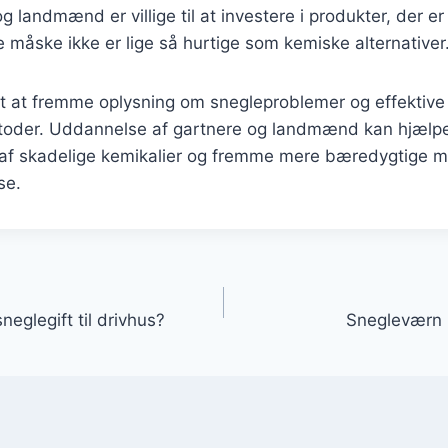
 landmænd er villige til at investere i produkter, der
e måske ikke er lige så hurtige som kemiske alternativer
gt at fremme oplysning om snegleproblemer og effektive
der. Uddannelse af gartnere og landmænd kan hjælp
af skadelige kemikalier og fremme mere bæredygtige me
se.
gation
eglegift til drivhus?
Snegleværn 