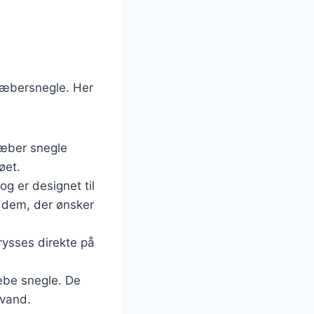
dræbersnegle. Her
ræber snegle
øet.
og er designet til
r dem, der ønsker
rysses direkte på
ræbe snegle. De
 vand.