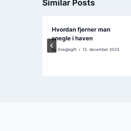
Similar Posts
il
Hvordan fjerner man
snegle i haven
r 2024
By
Sneglegift
13. december 2024