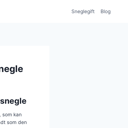
Sneglegift
Blog
negle
rsnegle
, som kan
endt som den