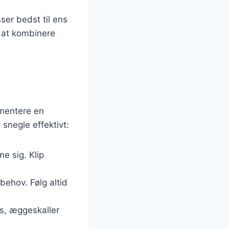
ser bedst til ens
é at kombinere
ementere en
snegle effektivt:
e sig. Klip
behov. Følg altid
ms, æggeskaller