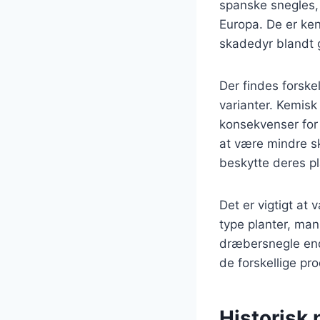
spanske snegles, 
Europa. De er kend
skadedyr blandt
Der findes forske
varianter. Kemisk
konsekvenser for 
at være mindre sk
beskytte deres pl
Det er vigtigt at
type planter, man
dræbersnegle end
de forskellige pr
Historisk 