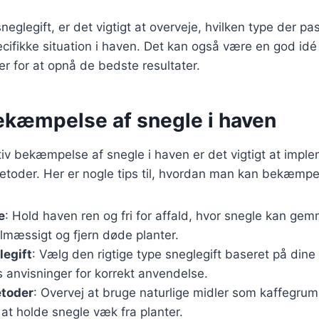
eglegift, er det vigtigt at overveje, hvilken type der pas
cifikke situation i haven. Det kan også være en god id
er for at opnå de bedste resultater.
bekæmpelse af snegle i haven
tiv bekæmpelse af snegle i haven er det vigtigt at impl
toder. Her er nogle tips til, hvordan man kan bekæmpe 
e
: Hold haven ren og fri for affald, hvor snegle kan gemm
lmæssigt og fjern døde planter.
legift
: Vælg den rigtige type sneglegift baseret på dine 
 anvisninger for korrekt anvendelse.
etoder
: Overvej at bruge naturlige midler som kaffegru
r at holde snegle væk fra planter.