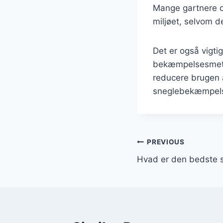
Mange gartnere og
miljøet, selvom d
Det er også vigti
bekæmpelsesmeto
reducere brugen 
sneglebekæmpel
Indlægsnavi
PREVIOUS
Hvad er den bedste sn