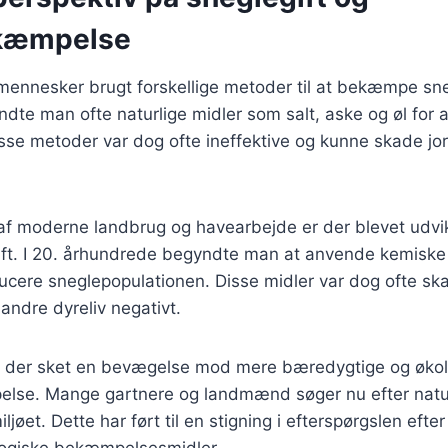
kæmpelse
 mennesker brugt forskellige metoder til at bekæmpe sne
te man ofte naturlige midler som salt, aske og øl for a
sse metoder var dog ofte ineffektive og kunne skade jo
af moderne landbrug og havearbejde er der blevet udvi
gift. I 20. århundrede begyndte man at anvende kemiske
ucere sneglepopulationen. Disse midler var dog ofte skad
andre dyreliv negativt.
er der sket en bevægelse mod mere bæredygtige og øko
else. Mange gartnere og landmænd søger nu efter natur
ljøet. Dette har ført til en stigning i efterspørgslen efte
ologiske bekæmpelsesmidler.