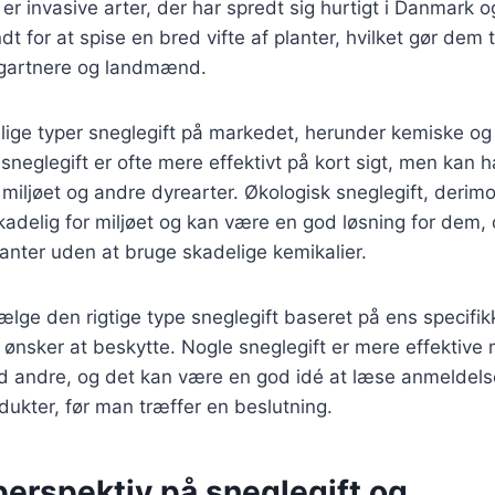
er invasive arter, der har spredt sig hurtigt i Danmark o
t for at spise en bred vifte af planter, hvilket gør dem ti
 gartnere og landmænd.
llige typer sneglegift på markedet, herunder kemiske og
 sneglegift er ofte mere effektivt på kort sigt, men kan 
miljøet og andre dyrearter. Økologisk sneglegift, derimod
adelig for miljøet og kan være en god løsning for dem, 
anter uden at bruge skadelige kemikalier.
 vælge den rigtige type sneglegift baseret på ens specif
 ønsker at beskytte. Nogle sneglegift er mere effektive
 andre, og det kan være en god idé at læse anmeldel
odukter, før man træffer en beslutning.
perspektiv på sneglegift og