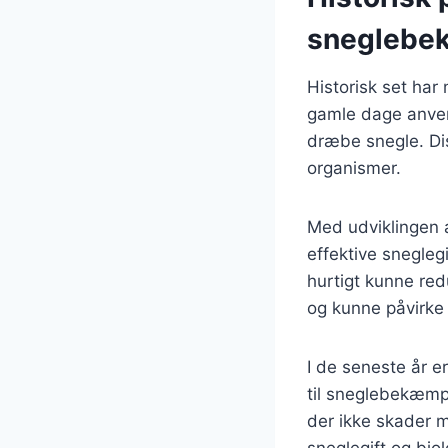
sneglebe
Historisk set har
gamle dage anvend
dræbe snegle. Di
organismer.
Med udviklingen 
effektive snegle
hurtigt kunne red
og kunne påvirke 
I de seneste år 
til sneglebekæmp
der ikke skader mi
sneglegift og bi