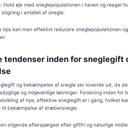
g
: Hold øje med sneglepopulationen i haven og reager hur
tigning i antallet af snegle.
e tips kan man effektivt reducere sneglepopulationen og
er.
 tendenser inden for sneglegift 
lse
eglegift og bekæmpelse af snegle ser lovende ud, da de
edygtige og miljøvenlige løsninger. Forskning inden for b
kling af nye, effektive sneglegift er i gang, hvilket kan
r til bekæmpelse af dræbersnegle.
en stigende efterspørgsel efter giftfri og naturlige midl