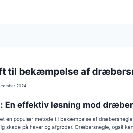
ft til bekæmpelse af dræbers
december 2024
t: En effektiv løsning mod dræbe
evet en populær metode til bekæmpelse af dræbersnegle
lig skade på haver og afgrøder. Dræbersnegle, også k