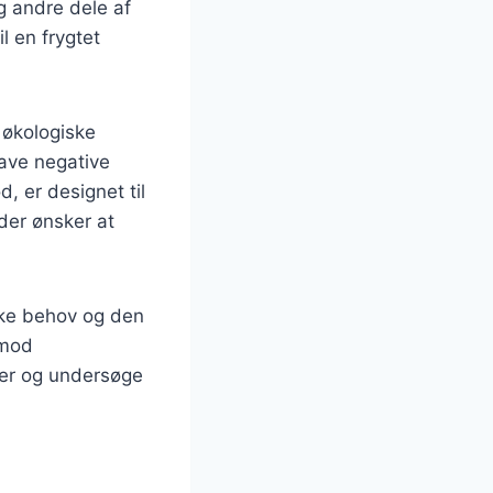
g andre dele af
l en frygtet
 økologiske
have negative
, er designet til
der ønsker at
ikke behov og den
 mod
ser og undersøge