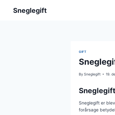
Skip
Sneglegift
to
content
GIFT
Sneglegi
By
Sneglegift
19. 
Sneglegif
Sneglegift er bl
forårsage betyde