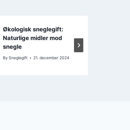
Økologisk sneglegift:
Hvorda
Naturlige midler mod
Ferramo
snegle
By
Sneglegi
By
Sneglegift
21. december 2024