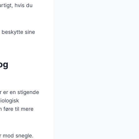
tigt, hvis du
 beskytte sine
og
r er en stigende
iologisk
 føre til mere
er mod snegle.