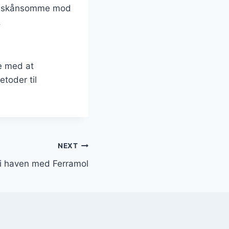
 er skånsomme mod
.
e med at
toder til
NEXT
i haven med Ferramol