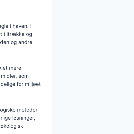
gle i haven. I
t tiltrække og
rden og andre
klet mere
 midler, som
elige for miljøet
logiske metoder
lige løsninger,
r økologisk