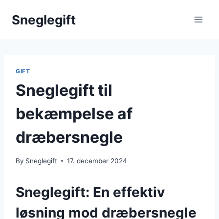
Skip
Sneglegift
to
content
GIFT
Sneglegift til
bekæmpelse af
dræbersnegle
By
Sneglegift
17. december 2024
Sneglegift: En effektiv
løsning mod dræbersnegle