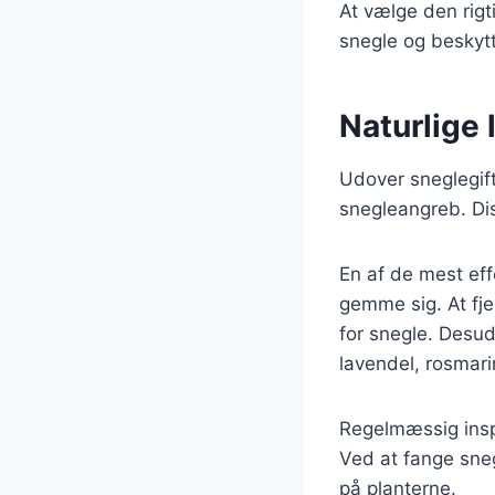
At vælge den rigt
snegle og beskytt
Naturlige
Udover sneglegift
snegleangreb. Di
En af de mest eff
gemme sig. At fje
for snegle. Desu
lavendel, rosmar
Regelmæssig insp
Ved at fange sneg
på planterne.