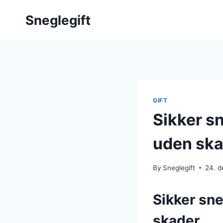
Skip
Sneglegift
to
content
GIFT
Sikker sn
uden sk
By
Sneglegift
24. 
Sikker sne
skader