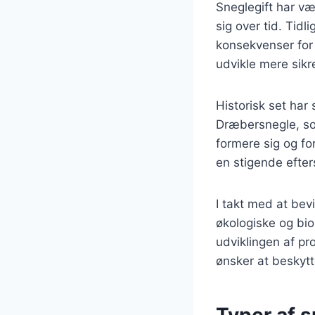
Sneglegift har v
sig over tid. Tid
konsekvenser for 
udvikle mere sikr
Historisk set ha
Dræbersnegle, som 
formere sig og fo
en stigende efte
I takt med at be
økologiske og bio
udviklingen af pr
ønsker at beskytt
Typer af s