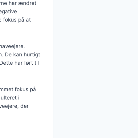
rne har ændret
egative
e fokus på at
haveejere.
n. De kan hurtigt
tte har ført til
kommet fokus på
lteret i
veejere, der