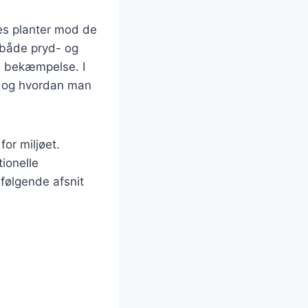
res planter mod de
 både pryd- og
il bekæmpelse. I
tet og hvordan man
for miljøet.
ionelle
 følgende afsnit