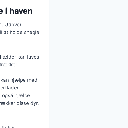
e i haven
n. Udover
il at holde snegle
 Fælder kan laves
ltrækker
er kan hjælpe med
erflader.
an også hjælpe
trækker disse dyr,
ffektiv