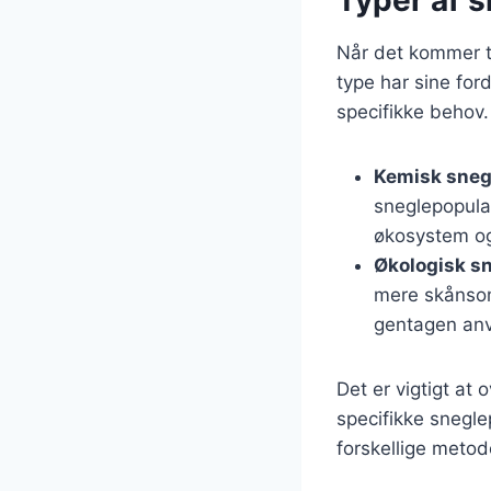
Når det kommer ti
type har sine ford
specifikke behov.
Kemisk sneg
sneglepopula
økosystem og
Økologisk sn
mere skånsom
gentagen anv
Det er vigtigt at 
specifikke snegl
forskellige metod