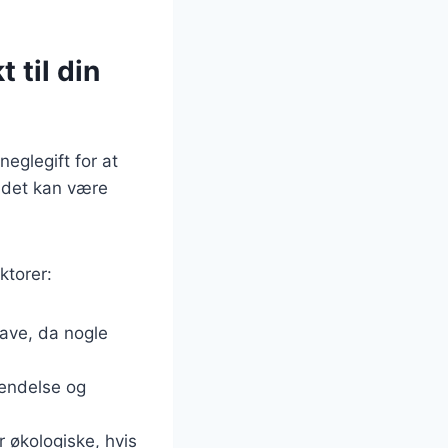
 til din
neglegift for at
 det kan være
ktorer:
 have, da nogle
vendelse og
r økologiske, hvis