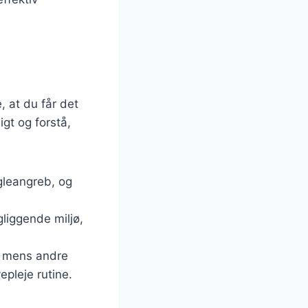
, at du får det
igt og forstå,
egleangreb, og
gliggende miljø,
e, mens andre
epleje rutine.