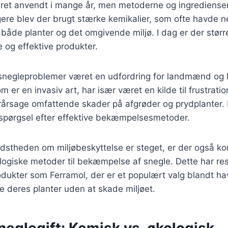
æret anvendt i mange år, men metoderne og ingrediense
ligere blev der brugt stærke kemikalier, som ofte havde n
både planter og det omgivende miljø. I dag er der størr
e og effektive produkter.
r snegleproblemer været en udfordring for landmænd og 
er en invasiv art, har især været en kilde til frustratio
rårsage omfattende skader på afgrøder og prydplanter. De
rspørgsel efter effektive bekæmpelsesmetoder.
vidstheden om miljøbeskyttelse er steget, er der også 
logiske metoder til bekæmpelse af snegle. Dette har resu
odukter som Ferramol, der er et populært valg blandt ha
e deres planter uden at skade miljøet.
neglegift: Kemisk vs. økologisk