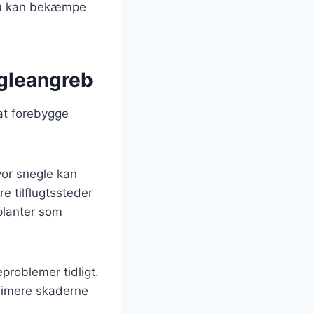
t du kan bekæmpe
egleangreb
at forebygge
vor snegle kan
e tilflugtssteder
planter som
roblemer tidligt.
inimere skaderne