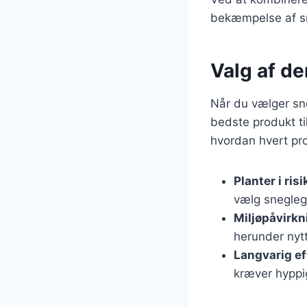
bekæmpelse af sn
Valg af de
Når du vælger sneg
bedste produkt ti
hvordan hvert pro
Planter i risi
vælg sneglegi
Miljøpåvirkn
herunder nytt
Langvarig ef
kræver hyppig