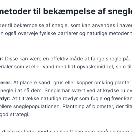
metoder til bekæmpelse af snegl
oder til bekæmpelse af snegle, som kan anvendes i have
n også overveje fysiske barrierer og naturlige metoder t
r
: Disse kan være en effektiv måde at fange snegle på.
rialer som øl eller vand med lidt opvaskemiddel, som ti
ierer
: At placere sand, grus eller kopper omkring plant
snegle i at nå dem. Snegle har svært ved at krydse ru ov
vdyr
: At tiltrække naturlige rovdyr som fugle og frøer k
llere sneglepopulationen. Plantning af blomster, der til
god strategi.
 disse metoder med sneglegift kan man opnå en mere e