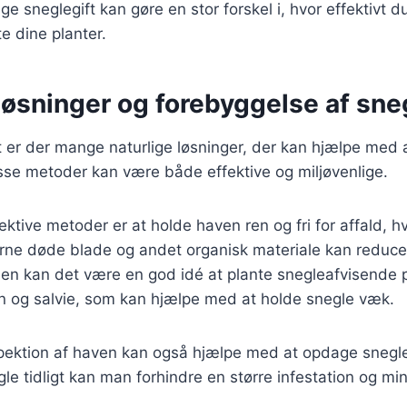
ige sneglegift kan gøre en stor forskel i, hvor effektiv
e dine planter.
 løsninger og forebyggelse af sn
 er der mange naturlige løsninger, der kan hjælpe med 
sse metoder kan være både effektive og miljøvenlige.
ektive metoder er at holde haven ren og fri for affald, h
rne døde blade og andet organisk materiale kan reducer
den kan det være en god idé at plante snegleafvisende 
in og salvie, som kan hjælpe med at holde snegle væk.
ektion af haven kan også hjælpe med at opdage sneglep
le tidligt kan man forhindre en større infestation og m