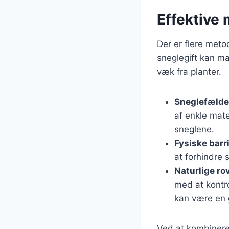
Effektive 
Der er flere met
sneglegift kan ma
væk fra planter.
Sneglefælde
af enkle mate
sneglene.
Fysiske barr
at forhindre 
Naturlige ro
med at kontro
kan være en 
Ved at kombinere