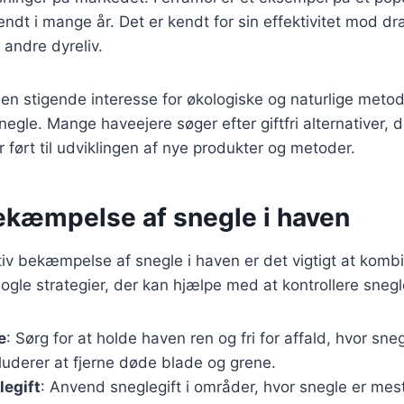
endt i mange år. Det er kendt for sin effektivitet mod d
r andre dyreliv.
 en stigende interesse for økologiske og naturlige metode
gle. Mange haveejere søger efter giftfri alternativer, d
ar ført til udviklingen af nye produkter og metoder.
bekæmpelse af snegle i haven
tiv bekæmpelse af snegle i haven er det vigtigt at kombi
ogle strategier, der kan hjælpe med at kontrollere sneg
e
: Sørg for at holde haven ren og fri for affald, hvor s
kluderer at fjerne døde blade og grene.
legift
: Anvend sneglegift i områder, hvor snegle er mes