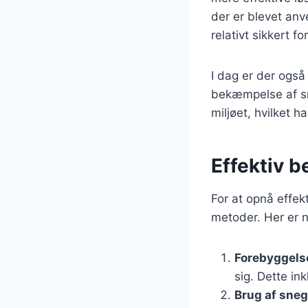
der er blevet anv
relativt sikkert fo
I dag er der også
bekæmpelse af sne
miljøet, hvilket h
Effektiv 
For at opnå effek
metoder. Her er n
Forebyggels
sig. Dette in
Brug af sneg