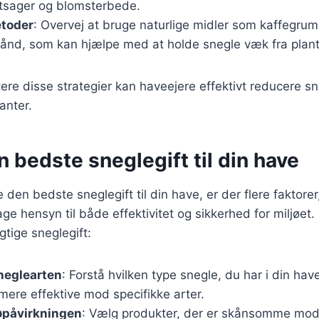
tsager og blomsterbede.
etoder
: Overvej at bruge naturlige midler som kaffegru
bånd, som kan hjælpe med at holde snegle væk fra plant
re disse strategier kan haveejere effektivt reducere s
anter.
n bedste sneglegift til din have
den bedste sneglegift til din have, er der flere faktorer
tage hensyn til både effektivitet og sikkerhed for miljøet.
igtige sneglegift:
sneglearten
: Forstå hvilken type snegle, du har i din hav
mere effektive mod specifikke arter.
øpåvirkningen
: Vælg produkter, der er skånsomme mod m