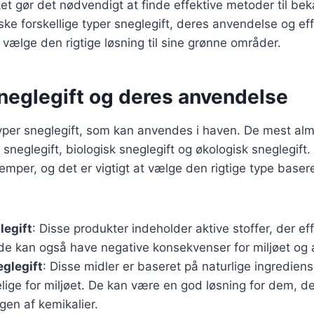
lket gør det nødvendigt at finde effektive metoder til b
orske forskellige typer sneglegift, deres anvendelse og eff
ælge den rigtige løsning til sine grønne områder.
sneglegift og deres anvendelse
typer sneglegift, som kan anvendes i haven. De mest alm
 sneglegift, biologisk sneglegift og økologisk sneglegift.
lemper, og det er vigtigt at vælge den rigtige type base
legift
: Disse produkter indeholder aktive stoffer, der ef
de kan også have negative konsekvenser for miljøet og a
eglegift
: Disse midler er baseret på naturlige ingrediens
ige for miljøet. De kan være en god løsning for dem, de
gen af kemikalier.