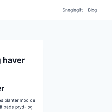
Sneglegift
Blog
g haver
er
res planter mod de
på både pryd- og