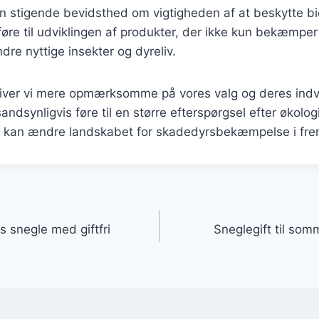
 stigende bevidsthed om vigtigheden af at beskytte bio
føre til udviklingen af produkter, der ikke kun bekæmpe
dre nyttige insekter og dyreliv.
iver vi mere opmærksomme på vores valg og deres indv
 sandsynligvis føre til en større efterspørgsel efter økolog
ket kan ændre landskabet for skadedyrsbekæmpelse i fre
gation
 snegle med giftfri
Sneglegift til so