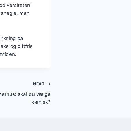
diversiteten i
r snegle, men
irkning på
iske og giftfrie
mtiden.
NEXT
mmerhus: skal du vælge
kemisk?