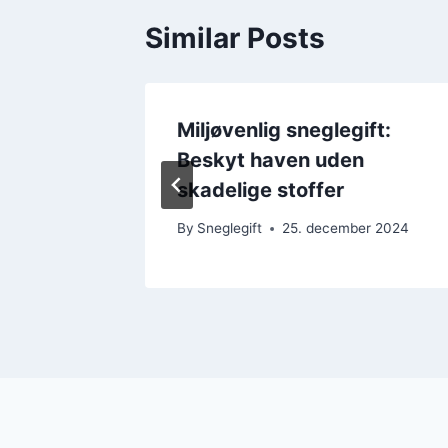
Similar Posts
Bedste
Miljøvenlig sneglegift:
gle
Beskyt haven uden
skadelige stoffer
r 2024
By
Sneglegift
25. december 2024