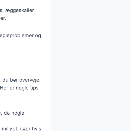
ms, æggeskaller
er.
negleproblemer og
, du bør overveje.
 Her er nogle tips
e, da nogle
iljøet, især hvis