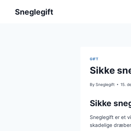
Skip
Sneglegift
to
content
GIFT
Sikke sne
By
Sneglegift
15. 
Sikke sneg
Sneglegift er et 
skadelige dræber