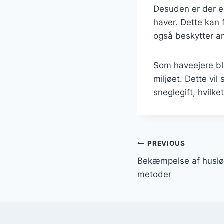
Desuden er der en
haver. Dette kan 
også beskytter an
Som haveejere bl
miljøet. Dette vil
sneglegift, hvil
Indlægsnavi
PREVIOUS
Bekæmpelse af husløs
metoder