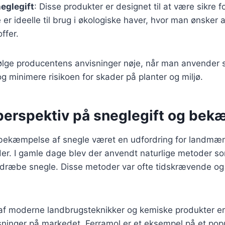
eglegift
: Disse produkter er designet til at være sikre 
e er ideelle til brug i økologiske haver, hvor man ønsker
ffer.
 følge producentens anvisninger nøje, når man anvender sn
 og minimere risikoen for skader på planter og miljø.
 perspektiv på sneglegift og be
r bekæmpelse af snegle været en udfordring for landmæn
r. I gamle dage blev der anvendt naturlige metoder som
og dræbe snegle. Disse metoder var ofte tidskrævende og 
af moderne landbrugsteknikker og kemiske produkter e
sninger på markedet. Ferramol er et eksempel på et popu