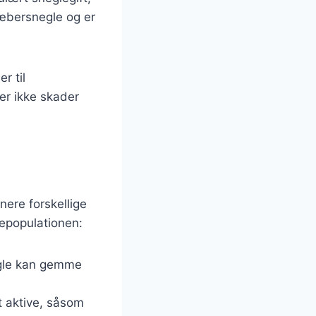
ræbersnegle og er
r til
er ikke skader
nere forskellige
lepopulationen:
negle kan gemme
t aktive, såsom