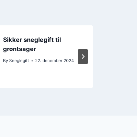
Sikker sneglegift til
Anti-sn
grøntsager
grøntsa
sund
By
Sneglegift
22. december 2024
By
Sneglegi