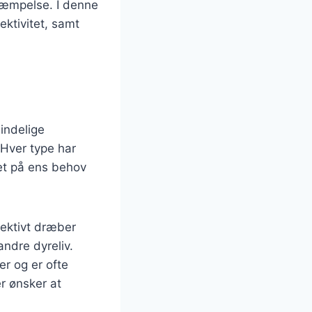
ekæmpelse. I denne
ektivitet, samt
indelige
 Hver type har
ret på ens behov
fektivt dræber
ndre dyreliv.
er og er ofte
r ønsker at