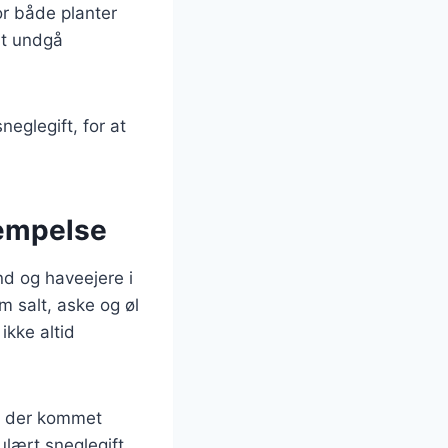
for både planter
 at undgå
eglegift, for at
kæmpelse
d og haveejere i
 salt, aske og øl
ikke altid
r der kommet
lært sneglegift,