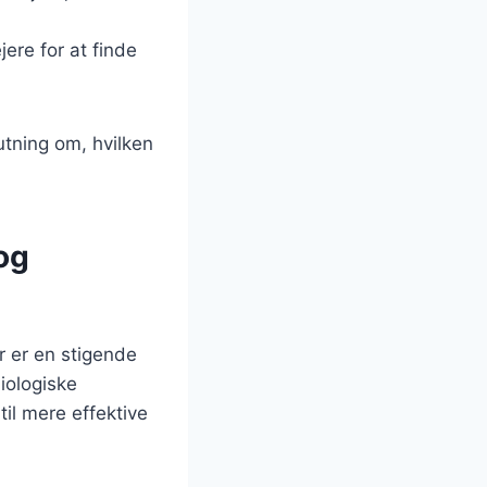
ere for at finde
utning om, hvilken
og
r er en stigende
iologiske
til mere effektive