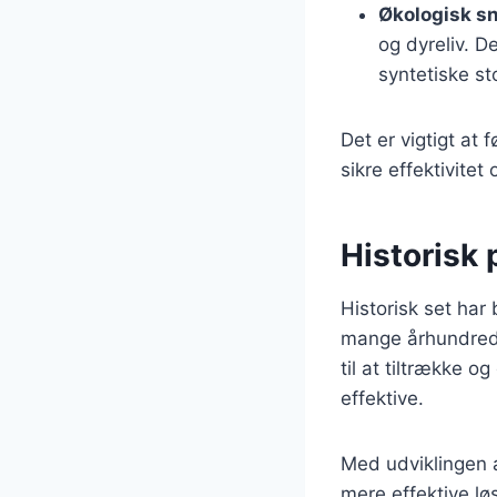
Økologisk sn
og dyreliv. D
syntetiske sto
Det er vigtigt at
sikre effektivitet
Historisk
Historisk set ha
mange århundrede
til at tiltrække 
effektive.
Med udviklingen 
mere effektive lø