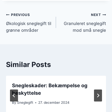
Indlægsnavigation
PREVIOUS
NEXT
Økologisk sneglegift til
Granuleret sneglegift
grønne områder
mod små snegle
Similar Posts
Snegleskader: Bekæmpelse og
beskyttelse
By
Sneglegift
27. december 2024