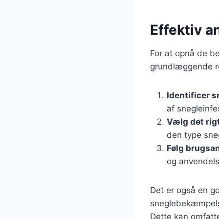
Effektiv a
For at opnå de be
grundlæggende ret
Identificer 
af snegleinfe
Vælg det rig
den type sneg
Følg brugsa
og anvendels
Det er også en go
sneglebekæmpelse
Dette kan omfatte