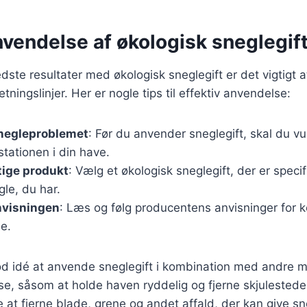
nvendelse af økologisk sneglegift
dste resultater med økologisk sneglegift er det vigtigt a
ningslinjer. Her er nogle tips til effektiv anvendelse:
snegleproblemet
: Før du anvender sneglegift, skal du 
stationen i din have.
tige produkt
: Vælg et økologisk sneglegift, der er specifi
le, du har.
nvisningen
: Læs og følg producentens anvisninger for k
e.
d idé at anvende sneglegift i kombination med andre me
, såsom at holde haven ryddelig og fjerne skjulesteder
 at fjerne blade, grene og andet affald, der kan give sn