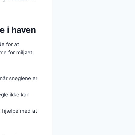
e i haven
e for at
e for miljøet.
 når sneglene er
egle ikke kan
an hjælpe med at