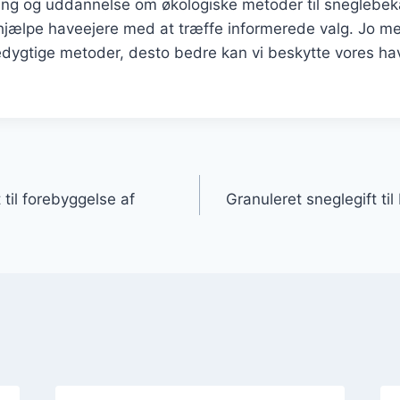
sning og uddannelse om økologiske metoder til snegleb
 hjælpe haveejere med at træffe informerede valg. Jo m
edygtige metoder, desto bedre kan vi beskytte vores ha
gation
til forebyggelse af
Granuleret sneglegift til