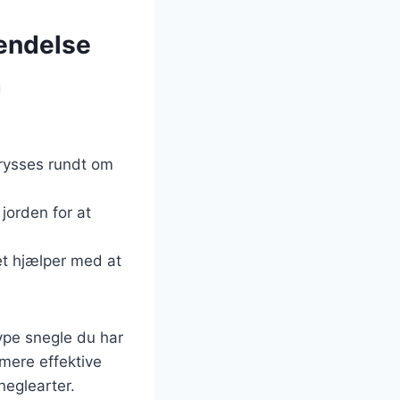
vendelse
g
drysses rundt om
 jorden for at
et hjælper med at
type snegle du har
 mere effektive
eglearter.