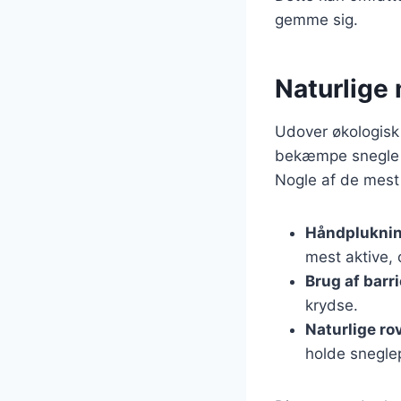
gemme sig.
Naturlige
Udover økologisk 
bekæmpe snegle i
Nogle af de mest
Håndplukni
mest aktive,
Brug af barri
krydse.
Naturlige ro
holde snegle