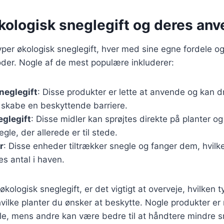
økologisk sneglegift og deres an
typer økologisk sneglegift, hver med sine egne fordele o
er. Nogle af de mest populære inkluderer:
neglegift
: Disse produkter er lette at anvende og kan 
t skabe en beskyttende barriere.
glegift
: Disse midler kan sprøjtes direkte på planter og
e, der allerede er til stede.
r
: Disse enheder tiltrækker snegle og fanger dem, hvilk
s antal i haven.
kologisk sneglegift, er det vigtigt at overveje, hvilken 
hvilke planter du ønsker at beskytte. Nogle produkter er
, mens andre kan være bedre til at håndtere mindre sn