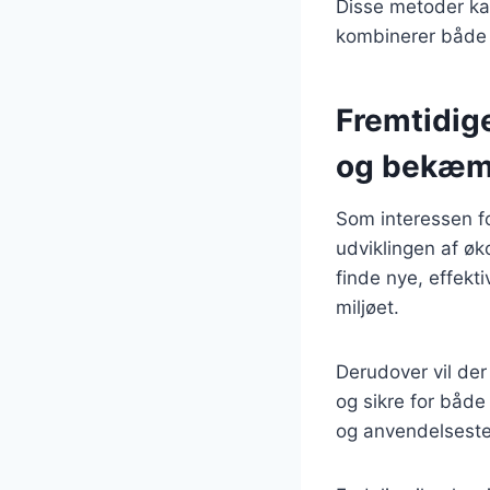
Disse metoder kan
kombinerer både ø
Fremtidige
og bekæm
Som interessen fo
udviklingen af øko
finde nye, effek
miljøet.
Derudover vil der
og sikre for både
og anvendelsestek