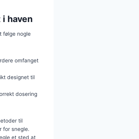
 i haven
t følge nogle
vurdere omfanget
kt designet til
orrekt dosering
toder til
 for snegle.
egle et sted at