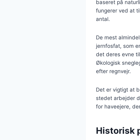
baseret på naturl
fungerer ved at t
antal.
De mest almindeli
jernfosfat, som e
det deres evne ti
Økologisk sneglegi
efter regnvejr.
Det er vigtigt at
stedet arbejder d
for haveejere, de
Historisk