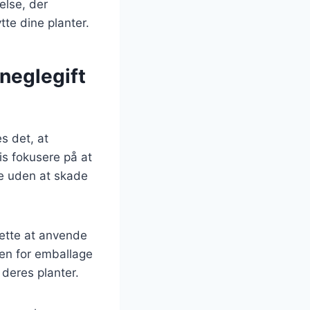
else, der
tte dine planter.
neglegift
s det, at
vis fokusere på at
le uden at skade
lette at anvende
den for emballage
deres planter.