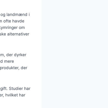
e og landmænd i
om ofte havde
ekymringer om
ske alternativer
em, der dyrker
mod mere
 produkter, der
gift. Studier har
r, hvilket har