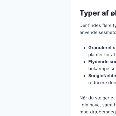
Typer af 
Der findes flere 
anvendelsesmetod
Granuleret s
planter for a
Flydende sne
bekæmpe snegl
Sneglefælde
reducere dere
Når du vælger et ø
i din have, samt 
mod dræbersnegle