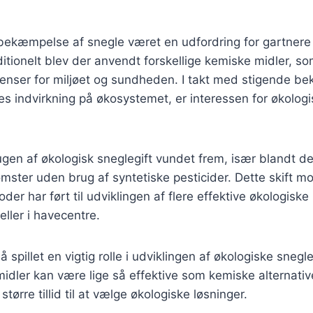
r bekæmpelse af snegle været en udfordring for gartner
itionelt blev der anvendt forskellige kemiske midler, s
enser for miljøet og sundheden. I takt med stigende b
es indvirkning på økosystemet, er interessen for økologi
gen af økologisk sneglegift vundet frem, især blandt d
mster uden brug af syntetiske pesticider. Dette skift 
er har ført til udviklingen af flere effektive økologiske
eller i havecentre.
 spillet en vigtig rolle i udviklingen af økologiske snegle
 midler kan være lige så effektive som kemiske alternative
større tillid til at vælge økologiske løsninger.