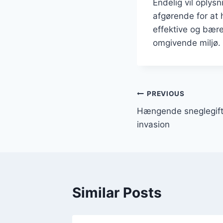
Endelig vil oply
afgørende for at
effektive og bær
omgivende miljø.
Indlægsnavi
PREVIOUS
Hængende sneglegift 
invasion
Similar Posts