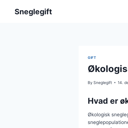
Skip
Sneglegift
to
content
GIFT
Økologisk
By
Sneglegift
14. 
Hvad er øk
Økologisk snegleg
sneglepopulatione