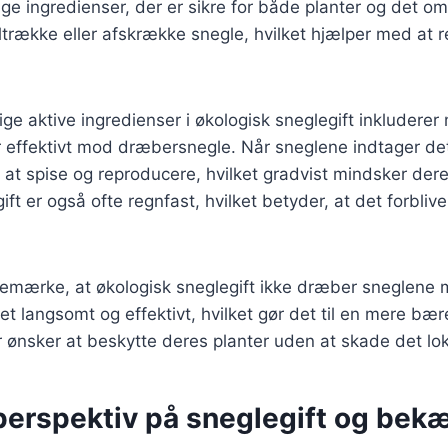
ige ingredienser, der er sikre for både planter og det o
iltrække eller afskrække snegle, hvilket hjælper med at
ge aktive ingredienser i økologisk sneglegift inkluderer
r effektivt mod dræbersnegle. Når sneglene indtager dett
l at spise og reproducere, hvilket gradvist mindsker der
ft er også ofte regnfast, hvilket betyder, at det forbliver
 bemærke, at økologisk sneglegift ikke dræber sneglene
et langsomt og effektivt, hvilket gør det til en mere bær
r ønsker at beskytte deres planter uden at skade det l
 perspektiv på sneglegift og bek