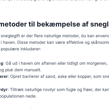
 metoder til bekæmpelse af snegl
sneglegift er der flere naturlige metoder, du kan anvend
 haven. Disse metoder kan være effektive og skånsomm
 populære inkluderer:
ng
: Gå ud i haven om aftenen eller tidligt om morgenen,
 og pluk dem manuelt.
erer
: Opret barrierer af sand, aske eller kopper, som sn
vdyr
: Tiltræk naturlige rovdyr som fugle og frøer, der k
populationen nede.