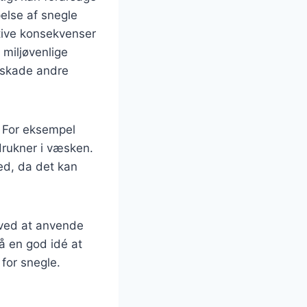
else af snegle
tive konsekvenser
 miljøvenlige
t skade andre
. For eksempel
drukner i væsken.
ed, da det kan
 ved at anvende
å en god idé at
 for snegle.