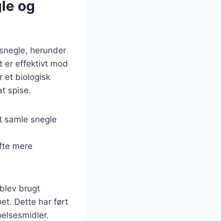
le og
 snegle, herunder
t er effektivt mod
 et biologisk
t spise.
at samle snegle
fte mere
blev brugt
et. Dette har ført
pelsesmidler.