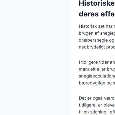
Historisk
deres effe
Historisk set ha
brugen af snegleg
dræbersnegle og s
nedbrydeligt prod
I tidligere tider
manuelt eller brug
sneglepopulation
bæredygtige og s
Det er også værd
tidligere, er blev
til en stigning i