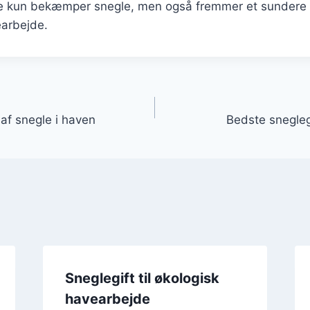
kke kun bekæmper snegle, men også fremmer et sundere
arbejde.
gation
af snegle i haven
Bedste sneglegi
Sneglegift til økologisk
havearbejde