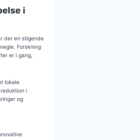
else i
er der en stigende
snegle. Forskning
ter er i gang,
t lokale
reduktion i
aringer og
nnovative