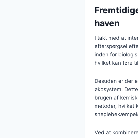
Fremtidig
haven
I takt med at int
efterspørgsel eft
inden for biologi
hvilket kan føre t
Desuden er der e
økosystem. Dette 
brugen af kemiske
metoder, hvilket 
sneglebekæmpel
Ved at kombinere 