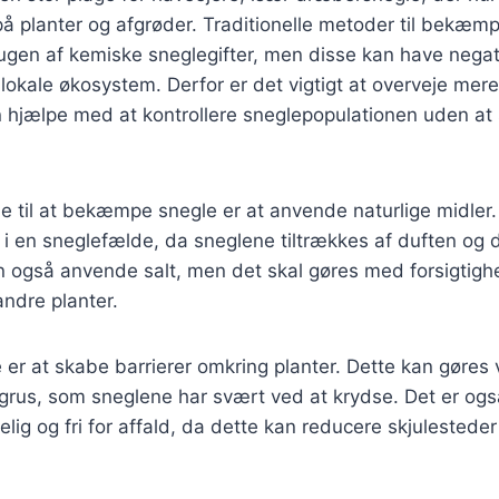
å planter og afgrøder. Traditionelle metoder til bekæmp
rugen af kemiske sneglegifter, men disse kan have nega
 lokale økosystem. Derfor er det vigtigt at overveje mere
an hjælpe med at kontrollere sneglepopulationen uden a
e til at bekæmpe snegle er at anvende naturlige midler
i en sneglefælde, da sneglene tiltrækkes af duften og 
også anvende salt, men det skal gøres med forsigtigh
ndre planter.
er at skabe barrierer omkring planter. Dette kan gøres
grus, som sneglene har svært ved at krydse. Det er ogs
lig og fri for affald, da dette kan reducere skjulesteder