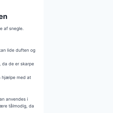
ven
e af snegle.
kan lide duften og
, da de er skarpe
an hjælpe med at
kan anvendes i
være tålmodig, da