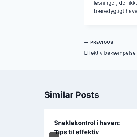
løsninger, der i
bæredygtigt have
Indlægsnavi
PREVIOUS
Effektiv bekæmpelse 
Similar Posts
l
Sneklekontrol i haven:
Tips til effektiv