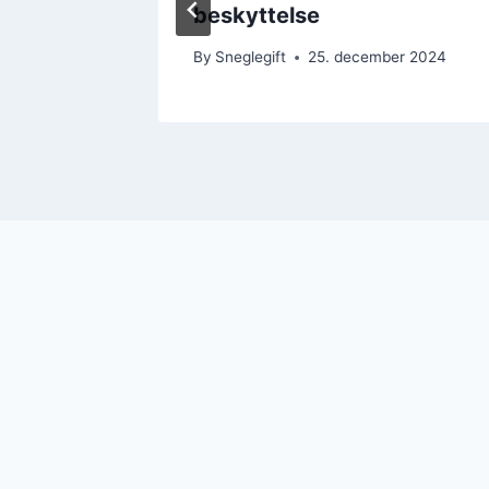
beskyttelse
r 2024
By
Sneglegift
25. december 2024