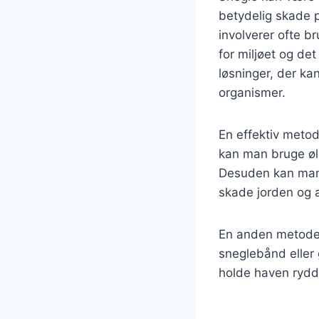
betydelig skade p
involverer ofte b
for miljøet og det
løsninger, der k
organismer.
En effektiv metod
kan man bruge øl 
Desuden kan man 
skade jorden og a
En anden metode 
sneglebånd eller 
holde haven rydde