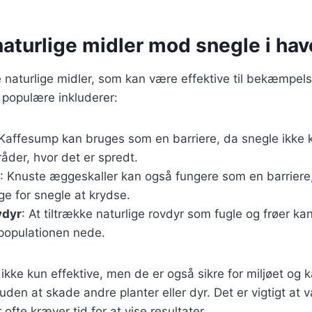
naturlige midler mod snegle i ha
naturlige midler, som kan være effektive til bekæmpels
 populære inkluderer:
 Kaffesump kan bruges som en barriere, da snegle ikke 
åder, hvor det er spredt.
: Knuste æggeskaller kan også fungere som en barriere
e for snegle at krydse.
vdyr
: At tiltrække naturlige rovdyr som fugle og frøer k
populationen nede.
ikke kun effektive, men de er også sikre for miljøet og 
uden at skade andre planter eller dyr. Det er vigtigt at 
ofte kræver tid for at vise resultater.