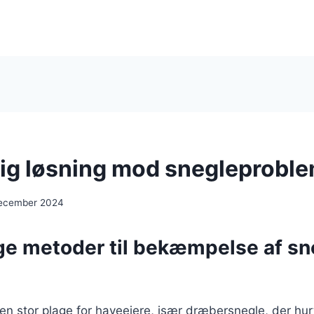
lig løsning mod snegleprobl
december 2024
ge metoder til bekæmpelse af sne
n stor plage for haveejere, især dræbersnegle, der hur