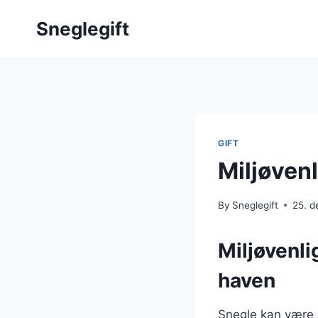
Skip
Sneglegift
to
content
GIFT
Miljøven
By
Sneglegift
25. 
Miljøvenli
haven
Snegle kan være e