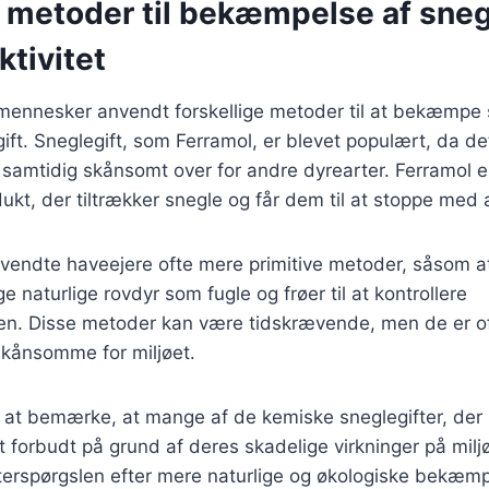
e metoder til bekæmpelse af sneg
ktivitet
r mennesker anvendt forskellige metoder til at bekæmpe
ift. Sneglegift, som Ferramol, er blevet populært, da de
amtidig skånsomt over for andre dyrearter. Ferramol er
ukt, der tiltrækker snegle og får dem til at stoppe med a
 anvendte haveejere ofte mere primitive metoder, såsom 
e naturlige rovdyr som fugle og frøer til at kontrollere
en. Disse metoder kan være tidskrævende, men de er o
kånsomme for miljøet.
 at bemærke, at mange af de kemiske sneglegifter, der 
et forbudt på grund af deres skadelige virkninger på miljø
 efterspørgslen efter mere naturlige og økologiske bekæm