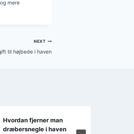
 og mere
NEXT
ft til højbede i haven
Hvordan fjerner man
Anti-sn
dræbersnegle i haven
gift