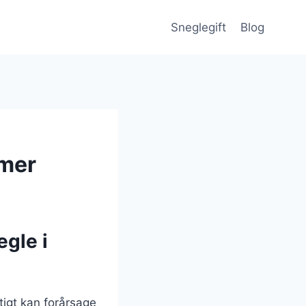
Sneglegift
Blog
emer
gle i
tigt kan forårsage