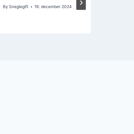
By
Sneglegift
19. december 2024
By
Sneglegi