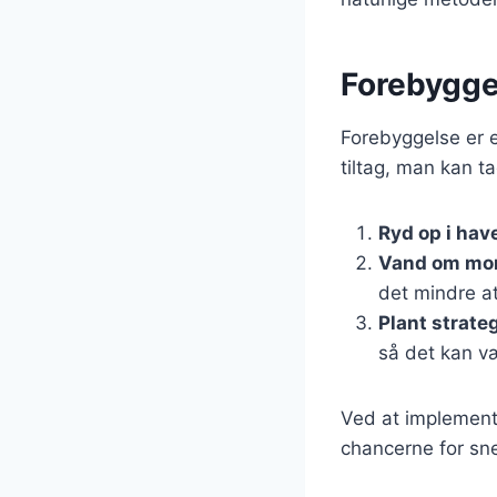
Forebygge
Forebyggelse er e
tiltag, man kan ta
Ryd op i hav
Vand om mo
det mindre at
Plant strate
så det kan v
Ved at implement
chancerne for sne