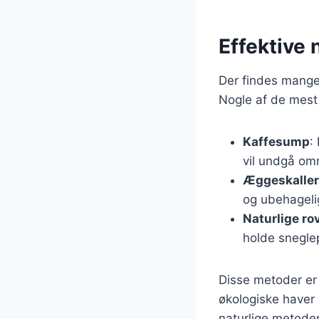
Effektive 
Der findes mange 
Nogle af de mest
Kaffesump
:
vil undgå omr
Æggeskaller
og ubehagelig
Naturlige ro
holde snegle
Disse metoder er 
økologiske haver 
naturlige metoder 