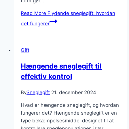
form gør…
Read More
Flydende sneglegift: hvordan
det fungerer
Gift
Hængende sneglegift til
effektiv kontrol
By
Sneglegift
21. december 2024
Hvad er hængende sneglegift, og hvordan
fungerer det? Hængende sneglegift er en
type bekæmpelsesmiddel designet til at
kontrollere sneglepopulationer, især