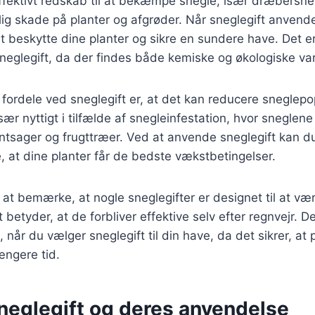
effektivt redskab til at bekæmpe snegle, især dræbersne
ig skade på planter og afgrøder. Når sneglegift anvende
 beskytte dine planter og sikre en sundere have. Det er
sneglegift, da der findes både kemiske og økologiske var
fordele ved sneglegift er, at det kan reducere sneglep
 især nyttigt i tilfælde af snegleinfestation, hvor snegle
ntsager og frugttræer. Ved at anvende sneglegift kan d
, at dine planter får de bedste vækstbetingelser.
at bemærke, at nogle sneglegifter er designet til at væ
t betyder, at de forbliver effektive selv efter regnvejr. De
, når du vælger sneglegift til din have, da det sikrer, at
længere tid.
sneglegift og deres anvendelse