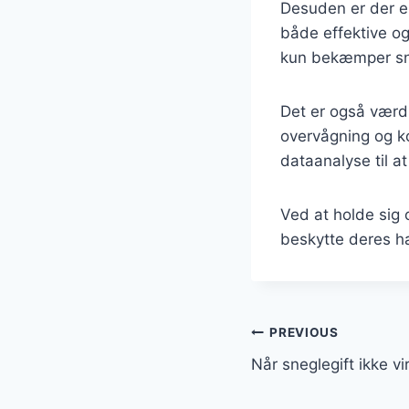
Desuden er der e
både effektive og 
kun bekæmper sne
Det er også værd 
overvågning og ko
dataanalyse til a
Ved at holde sig
beskytte deres h
Indlægsnavi
PREVIOUS
Når sneglegift ikke vi