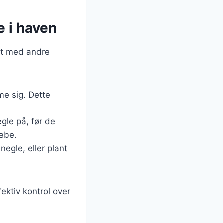
e i haven
det med andre
me sig. Dette
gle på, før de
sæbe.
negle, eller plant
ktiv kontrol over