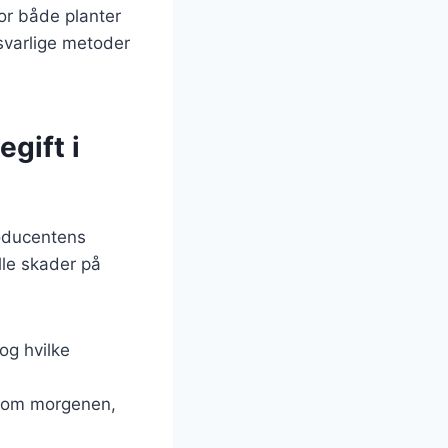
for både planter
svarlige metoder
gift i
roducentens
elle skader på
og hvilke
gt om morgenen,