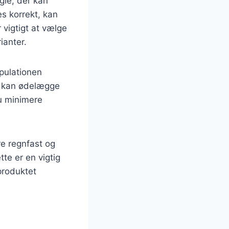
gle, der kan
s korrekt, kan
 vigtigt at vælge
ianter.
opulationen
ne kan ødelægge
u minimere
re regnfast og
tte er en vigtig
 produktet