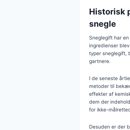
Historisk
snegle
Sneglegift har en 
ingredienser blev
typer sneglegift
gartnere.
I de seneste årti
metoder til bekæ
effekter af kemis
dem der indeholde
for ikke-målrette
Desuden er der b