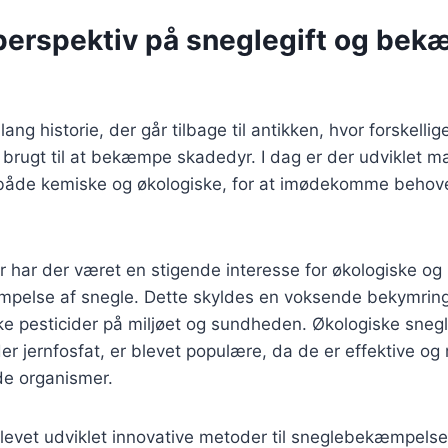
 perspektiv på sneglegift og bek
lang historie, der går tilbage til antikken, hvor forskellig
 brugt til at bekæmpe skadedyr. I dag er der udviklet ma
, både kemiske og økologiske, for at imødekomme beho
er har der været en stigende interesse for økologiske og 
mpelse af snegle. Dette skyldes en voksende bekymring
ke pesticider på miljøet og sundheden. Økologiske snegl
r jernfosfat, er blevet populære, da de er effektive og
de organismer.
levet udviklet innovative metoder til sneglebekæmpelse