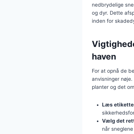
nedbrydelige sneg
og dyr. Dette af
inden for skade
Vigtighede
haven
For at opnå de be
anvisninger nøje. 
planter og det om
Læs etikett
sikkerhedsfor
Vælg det ret
når sneglene 