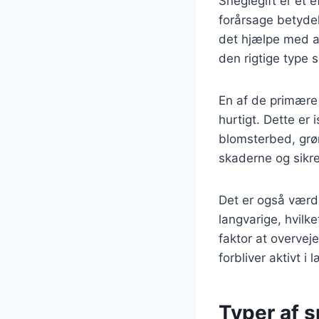
Sneglegift er et 
forårsage betydel
det hjælpe med at
den rigtige type 
En af de primære 
hurtigt. Dette er
blomsterbed, grø
skaderne og sikre
Det er også værd 
langvarige, hvilke
faktor at overveje
forbliver aktivt i 
Typer af 