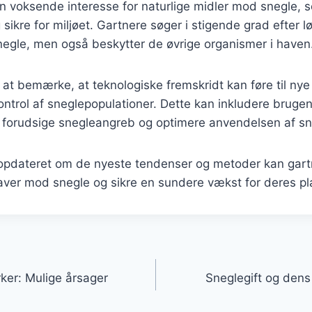
n voksende interesse for naturlige midler mod snegle,
sikre for miljøet. Gartnere søger i stigende grad efter l
gle, men også beskytter de øvrige organismer i haven
at bemærke, at teknologiske fremskridt kan føre til nye
ntrol af sneglepopulationer. Dette kan inkludere brugen
t forudsige snegleangreb og optimere anvendelsen af sne
 opdateret om de nyeste tendenser og metoder kan gar
aver mod snegle og sikre en sundere vækst for deres pl
gation
rker: Mulige årsager
Sneglegift og dens 