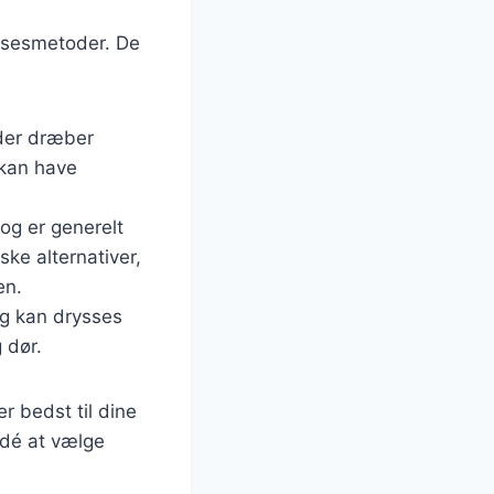
elsesmetoder. De
 der dræber
 kan have
 og er generelt
ke alternativer,
en.
og kan drysses
 dør.
r bedst til dine
idé at vælge