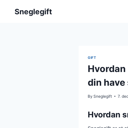
Skip
Sneglegift
to
content
GIFT
Hvordan 
din have
By
Sneglegift
7. d
Hvordan sn