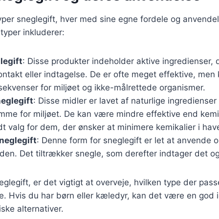
typer sneglegift, hver med sine egne fordele og anvend
typer inkluderer:
legift
: Disse produkter indeholder aktive ingredienser,
ntakt eller indtagelse. De er ofte meget effektive, men
sekvenser for miljøet og ikke-målrettede organismer.
eglegift
: Disse midler er lavet af naturlige ingredienser
me for miljøet. De kan være mindre effektive end kemis
t valg for dem, der ønsker at minimere kemikalier i hav
neglegift
: Denne form for sneglegift er let at anvende 
rden. Det tiltrækker snegle, som derefter indtager det og
legift, er det vigtigt at overveje, hvilken type der passe
. Hvis du har børn eller kæledyr, kan det være en god 
giske alternativer.