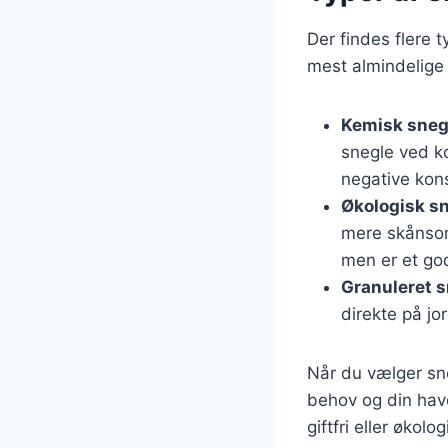
Der findes flere 
mest almindelige 
Kemisk sneg
snegle ved ko
negative kon
Økologisk sn
mere skånsom
men er et god
Granuleret s
direkte på jo
Når du vælger sneg
behov og din have
giftfri eller økolo