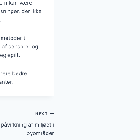
 som kan være
øsninger, der ikke
.
 metoder til
 af sensorer og
glegift.
tnere bedre
anter.
NEXT
påvirkning af miljøet i
byområder