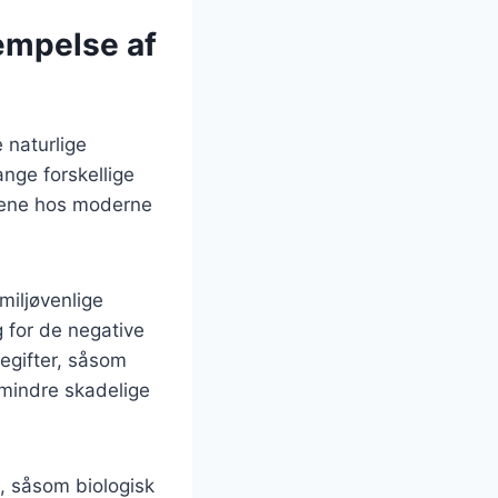
æmpelse af
e naturlige
nge forskellige
vene hos moderne
miljøvenlige
 for de negative
egifter, såsom
 mindre skadelige
, såsom biologisk