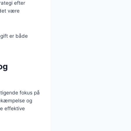
ategi efter
 det være
egift er både
og
tigende fokus på
 bekæmpelse og
re effektive