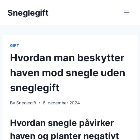
Skip
Sneglegift
to
content
GIFT
Hvordan man beskytter
haven mod snegle uden
sneglegift
By
Sneglegift
6. december 2024
Hvordan snegle påvirker
haven og planter negativt