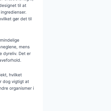
esignet til at
 ingredienser.
ilket gør det til
lmindelige
 sneglene, mens
 dyreliv. Det er
aveforhold.
ekt, hvilket
 dog vigtigt at
andre organismer i