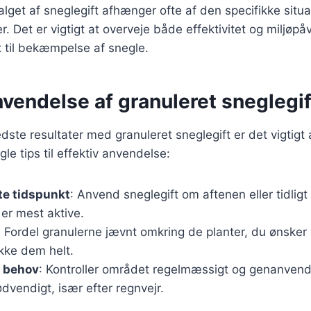
 Valget af sneglegift afhænger ofte af den specifikke situ
. Det er vigtigt at overveje både effektivitet og miljøpå
 til bekæmpelse af snegle.
nvendelse af granuleret sneglegif
dste resultater med granuleret sneglegift er det vigtigt
gle tips til effektiv anvendelse:
te tidspunkt
: Anvend sneglegift om aftenen eller tidli
er mest aktive.
: Fordel granulerne jævnt omkring de planter, du ønsker 
ke dem helt.
r behov
: Kontroller området regelmæssigt og genanvend 
ødvendigt, især efter regnvejr.