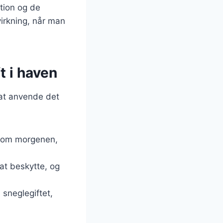
ation og de
virkning, når man
t i haven
 at anvende det
gt om morgenen,
at beskytte, og
sneglegiftet,