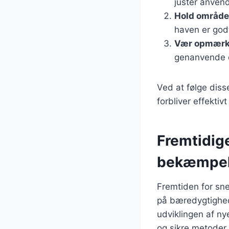
juster anvend
Hold område
haven er godt
Vær opmærks
genanvende e
Ved at følge diss
forbliver effekti
Fremtidige
bekæmpels
Fremtiden for sn
på bæredygtighed
udviklingen af nye
og sikre metoder t