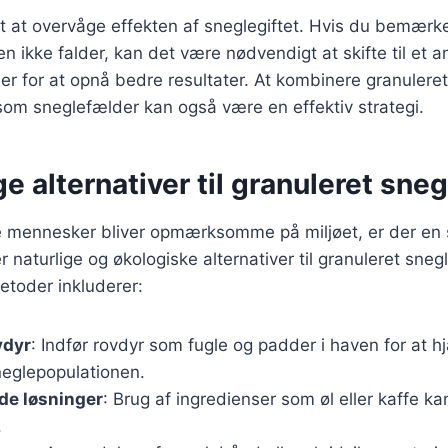
gt at overvåge effekten af sneglegiftet. Hvis du bemærke
n ikke falder, kan det være nødvendigt at skifte til et a
r for at opnå bedre resultater. At kombinere granulere
 som sneglefælder kan også være en effektiv strategi.
ge alternativer til granuleret sneg
ere mennesker bliver opmærksomme på miljøet, er der en
r naturlige og økologiske alternativer til granuleret sneg
toder inkluderer:
vdyr
: Indfør rovdyr som fugle og padder i haven for at 
neglepopulationen.
e løsninger
: Brug af ingredienser som øl eller kaffe ka
.