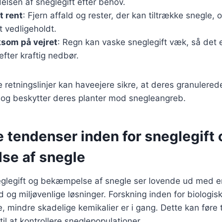
elsen af sneglegift efter behov.
t rent
: Fjern affald og rester, der kan tiltrække snegle, o
 vedligeholdt.
om på vejret
: Regn kan vaske sneglegift væk, så det er
fter kraftig nedbør.
e retningslinjer kan haveejere sikre, at deres granulered
vt og beskytter deres planter mod snegleangreb.
 tendenser inden for sneglegift 
e af snegle
eglegift og bekæmpelse af snegle ser lovende ud med e
 og miljøvenlige løsninger. Forskning inden for biolog
, mindre skadelige kemikalier er i gang. Dette kan føre t
il at kontrollere sneglepopulationer.