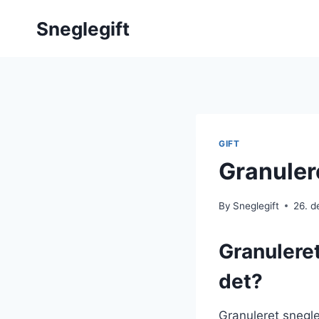
Skip
Sneglegift
to
content
GIFT
Granulere
By
Sneglegift
26. 
Granuleret
det?
Granuleret snegle