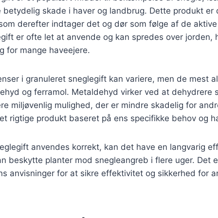
 betydelig skade i haver og landbrug. Dette produkt er d
 som derefter indtager det og dør som følge af de aktive
ift er ofte let at anvende og kan spredes over jorden, hv
ng for mange haveejere.
enser i granuleret sneglegift kan variere, men de mest a
dehyd og ferramol. Metaldehyd virker ved at dehydrere
re miljøvenlig mulighed, der er mindre skadelig for andre
det rigtige produkt baseret på ens specifikke behov og h
eglegift anvendes korrekt, kan det have en langvarig eff
an beskytte planter mod snegleangreb i flere uger. Det er
s anvisninger for at sikre effektivitet og sikkerhed for 