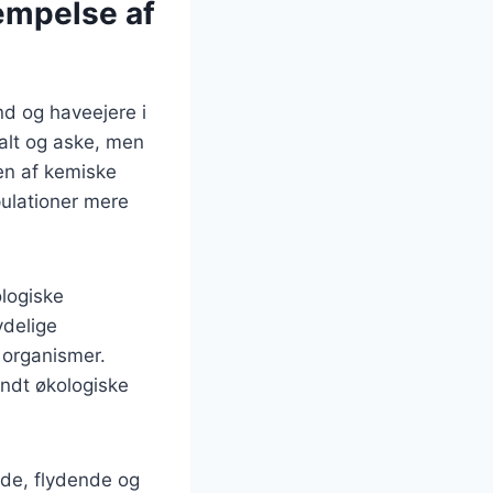
æmpelse af
d og haveejere i
alt og aske, men
en af kemiske
pulationer mere
ologiske
ydelige
e organismer.
andt økologiske
ede, flydende og