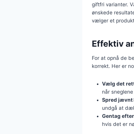
giftfri varianter.
ønskede resultater
vælger et produkt
Effektiv a
For at opnå de be
korrekt. Her er no
Vælg det ret
når sneglene 
Spred jævnt
undgå at dæk
Gentag efte
hvis det er n