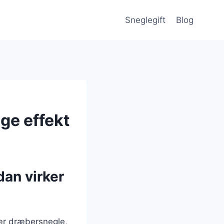
Sneglegift
Blog
ge effekt
dan virker
sær dræbersnegle,