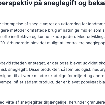
 perspektiv på sneglegift og bek
r bekæmpelse af snegle været en udfordring for landmæn
igere metoder omfattede brug af naturlige midler som s
 ofte ineffektive og kunne skade jorden. Med udvikling
t 20. århundrede blev det muligt at kontrollere sneglepo
jøbevidstheden er steget, er der også blevet udviklet øk
kemisk sneglegift. Disse produkter, såsom biologisk nedbr
designet til at være mindre skadelige for miljøet og andr
sempel på et sådant produkt, der er blevet populært bl
red vifte af sneglegifter tilgængelige, herunder granuler