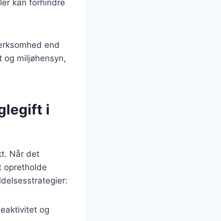
ler kan forhindre
mærksomhed end
et og miljøhensyn,
legift i
kt. Når det
t opretholde
delsesstrategier:
eaktivitet og