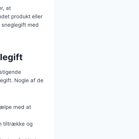
r, at
ndet produkt eller
t sneglegift med
legift
 stigende
legift. Nogle af de
hjælpe med at
n tiltrække og