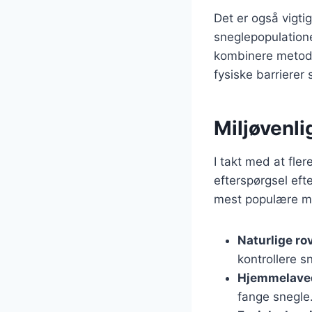
Det er også vigti
sneglepopulatione
kombinere metode
fysiske barrierer
Miljøvenli
I takt med at fl
efterspørgsel efte
mest populære me
Naturlige ro
kontrollere s
Hjemmelaved
fange snegle