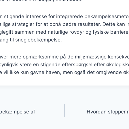
n stigende interesse for integrerede bekæmpelsesmeto
llige strategier for at opnå bedre resultater. Dette kan 
glegift sammen med naturlige rovdyr og fysiske barriere
lgang til sneglebekæmpelse.
liver mere opmærksomme på de miljømæssige konsekve
synligvis være en stigende efterspørgsel efter økologiske
tte vil ikke kun gavne haven, men også det omgivende ø
gation
iv bekæmpelse af
Hvordan stopper 