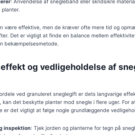
ierer
: Anvendelse af sneglebånd eller skridsikre materia
 planter.
n være effektive, men de kræver ofte mere tid og op
ter. Det er vigtigt at finde en balance mellem effektivit
en bekæmpelsesmetode.
effekt og vedligeholdelse af sneg
fordele ved granuleret sneglegift er dets langvarige effe
 kan det beskytte planter mod snegle i flere uger. For a
 er det vigtigt at følge nogle grundlæggende vedligehol
 inspektion
: Tjek jorden og planterne for tegn på snegl