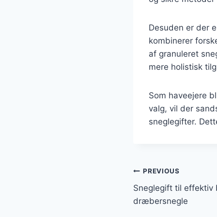
Desuden er der e
kombinerer forske
af granuleret sne
mere holistisk ti
Som haveejere b
valg, vil der sand
sneglegifter. De
Indlægsnavi
PREVIOUS
Sneglegift til effekt
dræbersnegle