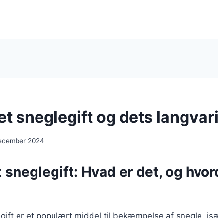
t sneglegift og dets langvari
december 2024
 sneglegift: Hvad er det, og hvor
gift er et populært middel til bekæmpelse af snegle, i