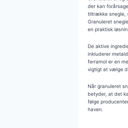
der kan forårsage
tiltrække snegle,
Granuleret snegleg
en praktisk løsni
De aktive ingredi
inkluderer metal
ferramol er en me
vigtigt at vælge 
Når granuleret sn
betyder, at det k
følge producenten
haven.