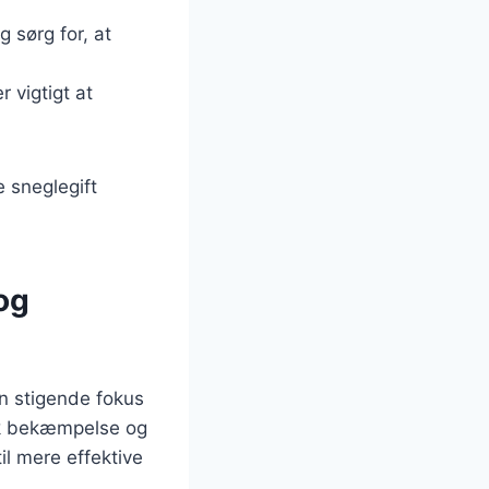
g sørg for, at
 vigtigt at
e sneglegift
og
n stigende fokus
isk bekæmpelse og
il mere effektive