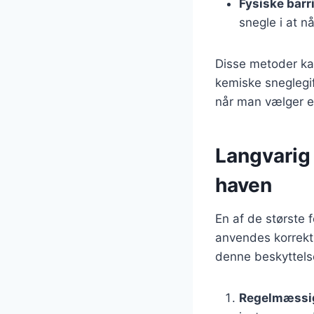
Fysiske barr
snegle i at nå
Disse metoder ka
kemiske sneglegif
når man vælger 
Langvarig 
haven
En af de største 
anvendes korrekt,
denne beskyttelse
Regelmæssig