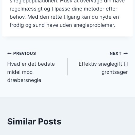
sneglepopulationen. Husk at overvåge din have
regelmæssigt og tilpasse dine metoder efter
behov. Med den rette tilgang kan du nyde en
frodig og sund have uden snegleproblemer.
Indlægsnavigation
PREVIOUS
NEXT
Hvad er det bedste
Effektiv sneglegift til
midel mod
grøntsager
dræbersnegle
Similar Posts