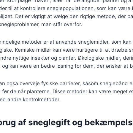
n stor plage i haven, især når de angriber planter og a
der til at kontrollere sneglepopulationen, som kan være
jøet. Det er vigtigt at vælge den rigtige metode, der pa
snegleproblemer, man står overfor.
mindelige metoder er at anvende sneglemidler, som ka
giske. Kemiske midler kan være hurtigere til at dræbe 
dre nyttige insekter og planter. Økologiske midler, deri
g kan være en bedre løsning for dem, der ønsker at be
 også overveje fysiske barrierer, såsom sneglebånd ell
 før de når planterne. Disse metoder kan være meget ef
ed andre kontrolmetoder.
 brug af sneglegift og bekæmpels