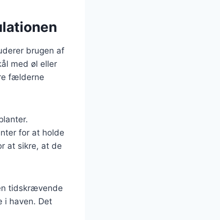
ulationen
uderer brugen af
ål med øl eller
re fælderne
planter.
nter for at holde
r at sikre, at de
en tidskrævende
 i haven. Det