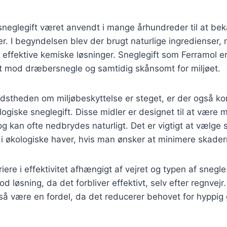
 sneglegift været anvendt i mange århundreder til at b
r. I begyndelsen blev der brugt naturlige ingredienser,
 effektive kemiske løsninger. Sneglegift som Ferramol e
vt mod dræbersnegle og samtidig skånsomt for miljøet.
vidstheden om miljøbeskyttelse er steget, er der også 
logiske sneglegift. Disse midler er designet til at være 
g kan ofte nedbrydes naturligt. Det er vigtigt at vælge s
 i økologiske haver, hvis man ønsker at minimere skader
iere i effektivitet afhængigt af vejret og typen af snegl
od løsning, da det forbliver effektivt, selv efter regnvejr
gså være en fordel, da det reducerer behovet for hyppi