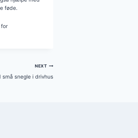
ne føde.
 for
NEXT
 små snegle i drivhus