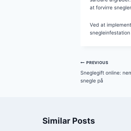
at forvirre snegl
Ved at implemente
snegleinfestation
Indlægsnavi
PREVIOUS
Sneglegift online: 
snegle på
Similar Posts