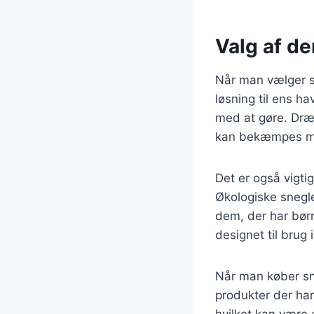
Valg af de
Når man vælger sne
løsning til ens h
med at gøre. Dræ
kan bekæmpes me
Det er også vigti
Økologiske snegle
dem, der har børn
designet til brug 
Når man køber sne
produkter der har
hvilket kan være 