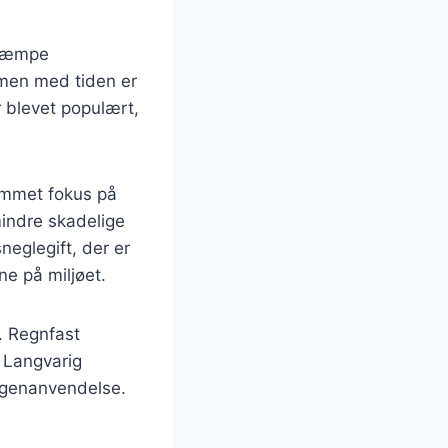
ekæmpe
 men med tiden er
r blevet populært,
kommet fokus på
mindre skadelige
neglegift, der er
ne på miljøet.
e. Regnfast
. Langvarig
g genanvendelse.