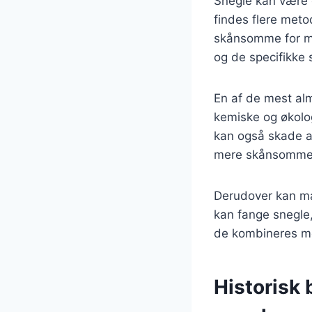
Snegle kan være e
findes flere meto
skånsomme for mil
og de specifikke 
En af de mest al
kemiske og økolo
kan også skade an
mere skånsomme o
Derudover kan man
kan fange snegle,
de kombineres m
Historisk