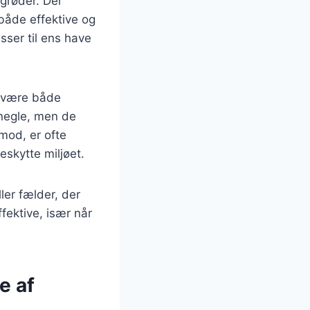
fgrøder. Der
 både effektive og
sser til ens have
n være både
snegle, men de
mod, er ofte
skytte miljøet.
er fælder, der
fektive, især når
e af