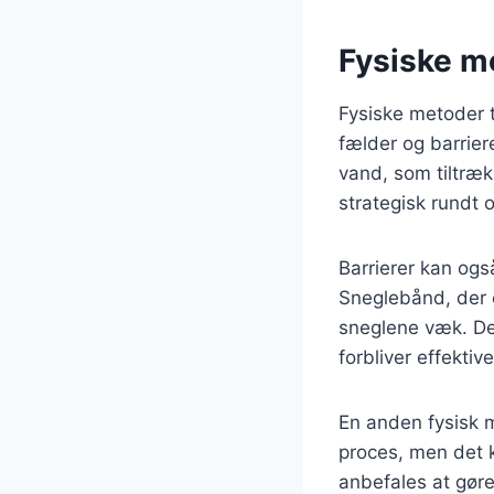
Fysiske me
Fysiske metoder 
fælder og barrier
vand, som tiltræk
strategisk rundt 
Barrierer kan også
Sneglebånd, der e
sneglene væk. Det 
forbliver effektive
En anden fysisk 
proces, men det k
anbefales at gøre