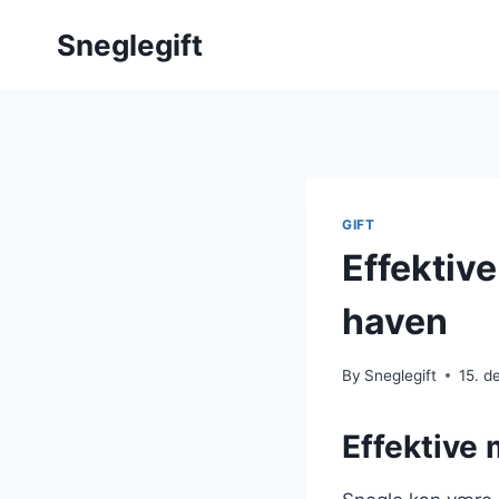
Skip
Sneglegift
to
content
GIFT
Effektiv
haven
By
Sneglegift
15. 
Effektive 