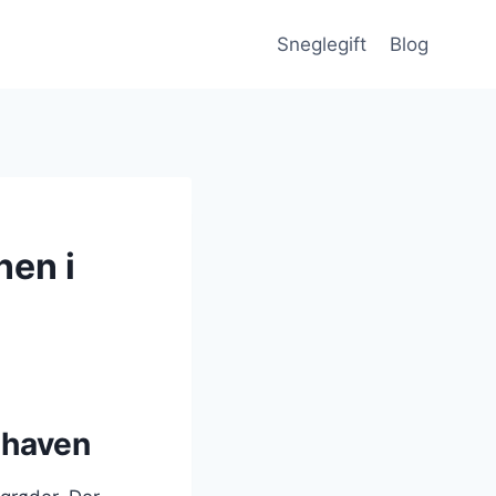
Sneglegift
Blog
nen i
i haven