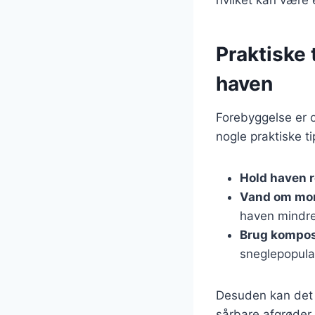
Praktiske 
haven
Forebyggelse er o
nogle praktiske ti
Hold haven 
Vand om mo
haven mindre 
Brug kompo
sneglepopula
Desuden kan det 
sårbare afgrøder.