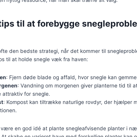
tips til at forebygge snegleprobl
fte den bedste strategi, når det kommer til snegleprobl
ps til at holde snegle væk fra haven:
ren
: Fjern døde blade og affald, hvor snegle kan gemme 
rgenen
: Vandning om morgenen giver planterne tid til at 
attraktiv for snegle.
st
: Kompost kan tiltrække naturlige rovdyr, der hjælper 
tionen.
være en god idé at plante snegleafvisende planter i n
 At skabe en varieret have med forskellige planter kan