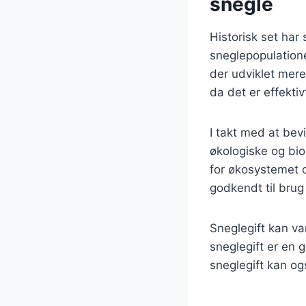
snegle
Historisk set har
sneglepopulatione
der udviklet mere
da det er effekti
I takt med at be
økologiske og bio
for økosystemet o
godkendt til brug
Sneglegift kan var
sneglegift er en g
sneglegift kan o