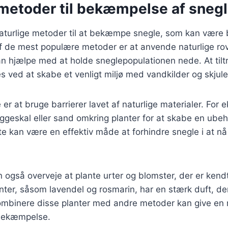
 metoder til bekæmpelse af snegl
naturlige metoder til at bekæmpe snegle, som kan være 
af de mest populære metoder er at anvende naturlige ro
n hjælpe med at holde sneglepopulationen nede. At tilt
es ved at skabe et venligt miljø med vandkilder og skjul
r at bruge barrierer lavet af naturlige materialer. For
geskal eller sand omkring planter for at skabe en ubeh
te kan være en effektiv måde at forhindre snegle i at n
gså overveje at plante urter og blomster, der er kendt
nter, såsom lavendel og rosmarin, har en stærk duft, de
ombinere disse planter med andre metoder kan give en m
ebekæmpelse.