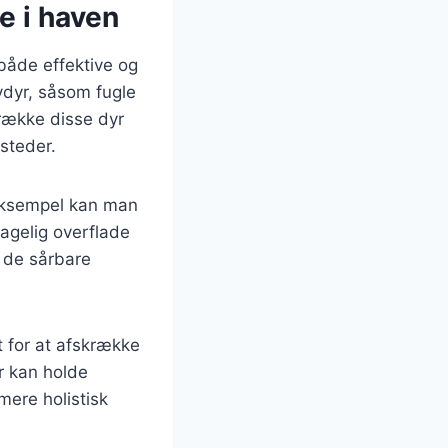
e i haven
både effektive og
vdyr, såsom fugle
række disse dyr
esteder.
 eksempel kan man
agelig overflade
å de sårbare
 for at afskrække
r kan holde
ere holistisk