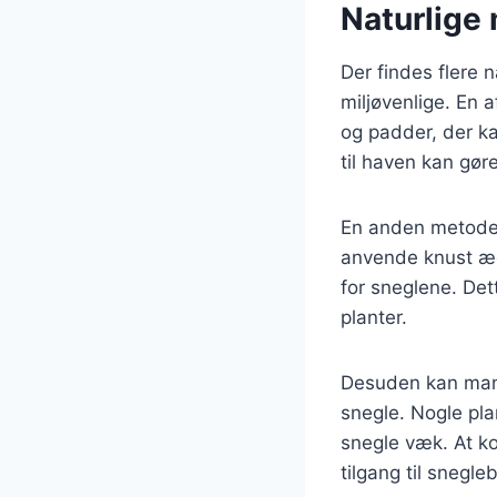
Naturlige
Der findes flere 
miljøvenlige. En 
og padder, der ka
til haven kan gør
En anden metode e
anvende knust æg
for sneglene. Det
planter.
Desuden kan man o
snegle. Nogle pla
snegle væk. At k
tilgang til snegl