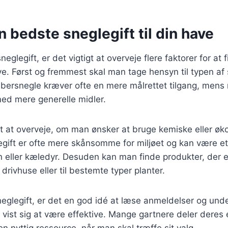
n bedste sneglegift til din have
glegift, er det vigtigt at overveje flere faktorer for at
ave. Først og fremmest skal man tage hensyn til typen af
bersnegle kræver ofte en mere målrettet tilgang, mens
d mere generelle midler.
gt at overveje, om man ønsker at bruge kemiske eller øko
gift er ofte mere skånsomme for miljøet og kan være et
 eller kæledyr. Desuden kan man finde produkter, der er
i drivhuse eller til bestemte typer planter.
glegift, er det en god idé at læse anmeldelser og unde
 vist sig at være effektive. Mange gartnere deler deres e
en nyttig ressource, når man skal træffe sit valg.