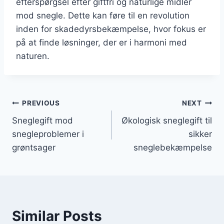
efterspørgsel efter giftfri og naturlige midler
mod snegle. Dette kan føre til en revolution
inden for skadedyrsbekæmpelse, hvor fokus er
på at finde løsninger, der er i harmoni med
naturen.
Indlægsnavigation
PREVIOUS
NEXT
Sneglegift mod
Økologisk sneglegift til
snegleproblemer i
sikker
grøntsager
sneglebekæmpelse
Similar Posts