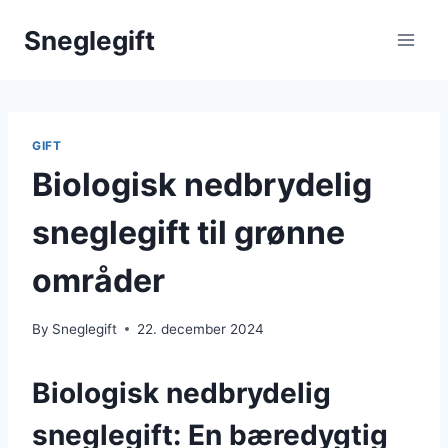
Skip
Sneglegift
to
content
GIFT
Biologisk nedbrydelig
sneglegift til grønne
områder
By
Sneglegift
22. december 2024
Biologisk nedbrydelig
sneglegift: En bæredygtig