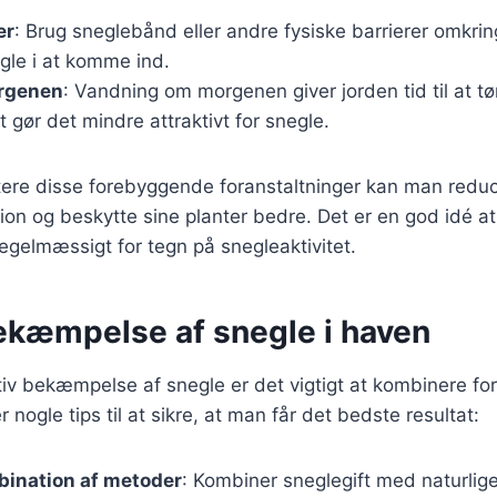
er
: Brug sneglebånd eller andre fysiske barrierer omkring
gle i at komme ind.
rgenen
: Vandning om morgenen giver jorden tid til at tør
t gør det mindre attraktivt for snegle.
ere disse forebyggende foranstaltninger kan man redu
tion og beskytte sine planter bedre. Det er en god idé a
gelmæssigt for tegn på snegleaktivitet.
bekæmpelse af snegle i haven
tiv bekæmpelse af snegle er det vigtigt at kombinere fo
r nogle tips til at sikre, at man får det bedste resultat:
bination af metoder
: Kombiner sneglegift med naturli