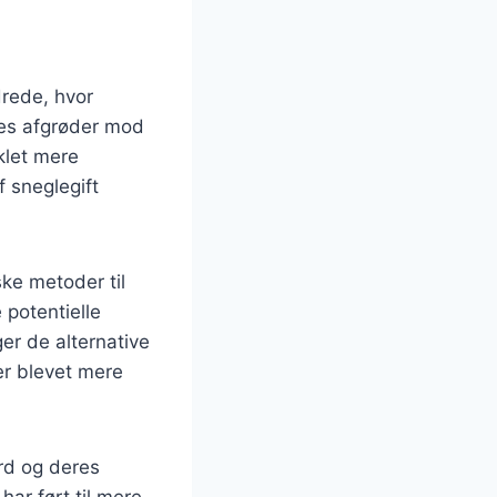
drede, hvor
res afgrøder mod
klet mere
f sneglegift
ske metoder til
potentielle
er de alternative
 er blevet mere
rd og deres
har ført til mere