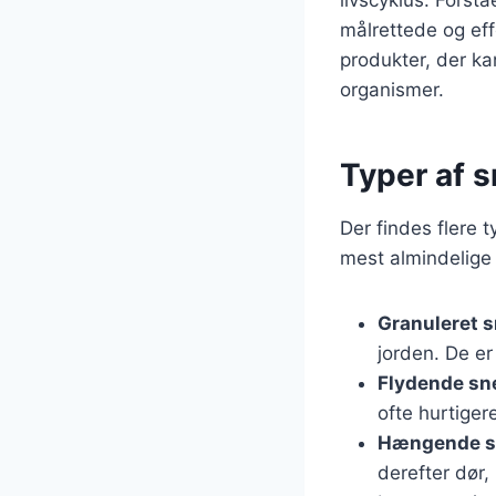
målrettede og ef
produkter, der k
organismer.
Typer af 
Der findes flere 
mest almindelige 
Granuleret s
jorden. De e
Flydende sne
ofte hurtige
Hængende sn
derefter dør,