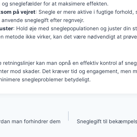
 og sneglefælder for at maksimere effekten.
om på vejret
: Snegle er mere aktive i fugtige forhold,
 anvende sneglegift efter regnvejr.
uster
: Hold øje med sneglepopulationen og juster din st
en metode ikke virker, kan det være nødvendigt at prøv
e retningslinjer kan man opnå en effektiv kontrol af sneg
anter mod skader. Det kræver tid og engagement, men m
minimere snegleproblemer betydeligt.
gation
rdan man forhindrer dem
Sneglegift til bekæmpel