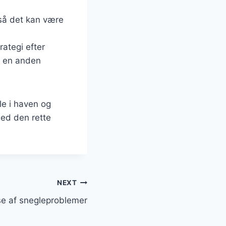
 så det kan være
rategi efter
e en anden
le i haven og
ed den rette
NEXT
se af snegleproblemer