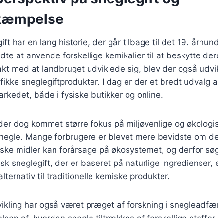
kæmpelse
ft har en lang historie, der går tilbage til det 19. århun
e at anvende forskellige kemikalier til at beskytte de
akt med at landbruget udviklede sig, blev der også udvi
fikke sneglegiftprodukter. I dag er der et bredt udvalg a
arkedet, både i fysiske butikker og online.
 der dog kommet større fokus på miljøvenlige og økologi
egle. Mange forbrugere er blevet mere bevidste om de 
ske midler kan forårsage på økosystemet, og derfor søg
isk sneglegift, der er baseret på naturlige ingredienser,
ternativ til traditionelle kemiske produkter.
ikling har også været præget af forskning i snegleadfæ
elsen af, hvordan snegle tiltrækkes af forskellige stoffer, 