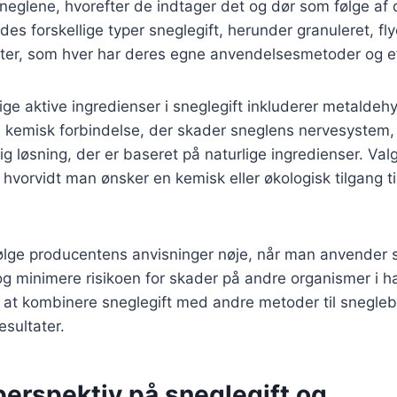
sneglene, hvorefter de indtager det og dør som følge af d
ndes forskellige typer sneglegift, herunder granuleret, f
er, som hver har deres egne anvendelsesmetoder og eff
ge aktive ingredienser i sneglegift inkluderer metaldeh
 kemisk forbindelse, der skader sneglens nervesystem,
g løsning, der er baseret på naturlige ingredienser. Valg
 hvorvidt man ønsker en kemisk eller økologisk tilgang 
 følge producentens anvisninger nøje, når man anvender sn
t og minimere risikoen for skader på andre organismer i
 at kombinere sneglegift med andre metoder til snegle
sultater.
perspektiv på sneglegift og