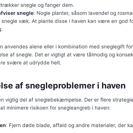
ltrækker snegle og fanger dem.
afviser snegle
: Nogle planter, såsom lavendel og rosma
 snegle væk. At plante disse i haven kan være en god 
g.
n anvendes alene eller i kombination med sneglegift fo
se af snegle. Det er vigtigt at være tålmodig og konsekv
re svære at udrydde helt.
lse af snegleproblemer i haven
n vigtig del af sneglebekæmpelse. Der er flere strategi
at minimere risikoen for snegleangreb i haven:
ren
: Fjern døde blade, affald og andre materialer, der k