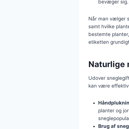
bevæger sig.
Når man vælger sn
samt hvilke plant
bestemte planter
etiketten grundig
Naturlige
Udover sneglegif
kan være effektiv
Håndplukni
planter og j
sneglepopula
Brug af sneg