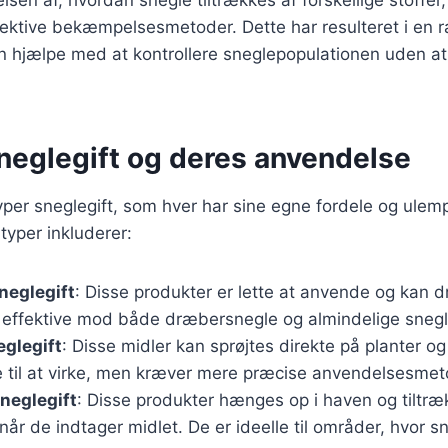
fektive bekæmpelsesmetoder. Dette har resulteret i en 
an hjælpe med at kontrollere sneglepopulationen uden a
sneglegift og deres anvendelse
typer sneglegift, som hver har sine egne fordele og ulem
typer inkluderer:
neglegift
: Disse produkter er lette at anvende og kan d
r effektive mod både dræbersnegle og almindelige snegl
glegift
: Disse midler kan sprøjtes direkte på planter og
re til at virke, men kræver mere præcise anvendelsesmet
eglegift
: Disse produkter hænges op i haven og tiltr
 når de indtager midlet. De er ideelle til områder, hvor s