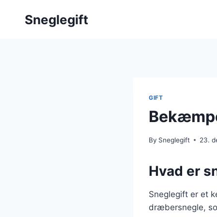
Skip
Sneglegift
to
content
GIFT
Bekæmpel
By
Sneglegift
23. 
Hvad er sn
Sneglegift er et 
dræbersnegle, som