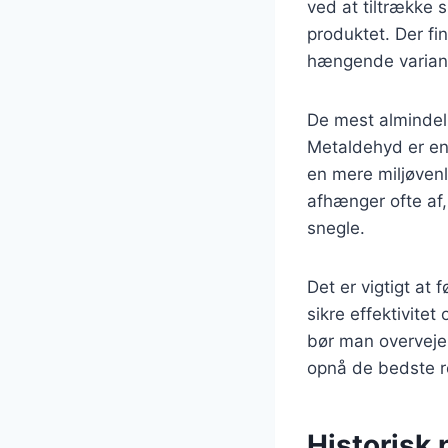
ved at tiltrække 
produktet. Der fi
hængende variant
De mest almindeli
Metaldehyd er en
en mere miljøvenli
afhænger ofte af,
snegle.
Det er vigtigt at
sikre effektivite
bør man overveje
opnå de bedste re
Historisk 