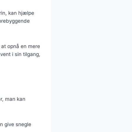
rin, kan hjælpe
forebyggende
r at opnå en mere
ent i sin tilgang,
er, man kan
an give snegle