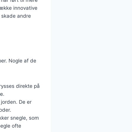
række innovative
t skade andre
per. Nogle af de
rysses direkte på
e.
 jorden. De er
oder.
ækker snegle, som
negle ofte