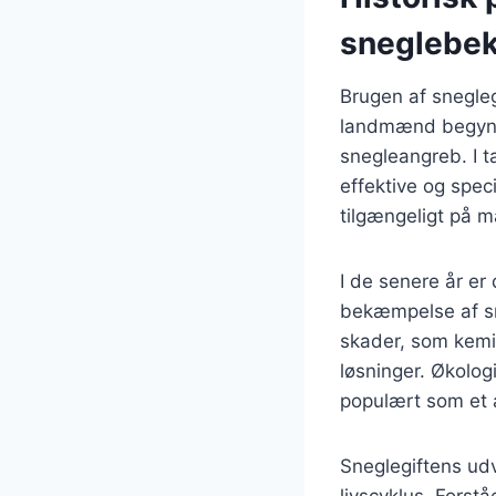
sneglebe
Brugen af sneglegi
landmænd begyndt
snegleangreb. I t
effektive og speci
tilgængeligt på m
I de senere år er
bekæmpelse af sn
skader, som kemi
løsninger. Økolog
populært som et al
Sneglegiftens udv
livscyklus. Forstå