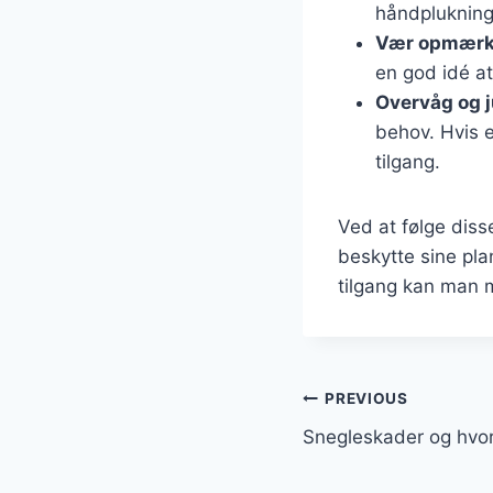
håndplukning
Vær opmærks
en god idé at
Overvåg og j
behov. Hvis 
tilgang.
Ved at følge diss
beskytte sine pl
tilgang kan man 
Indlægsnavi
PREVIOUS
Snegleskader og hvo