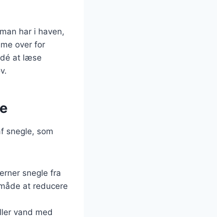
 man har i haven,
mme over for
idé at læse
v.
le
af snegle, som
erner snegle fra
 måde at reducere
eller vand med