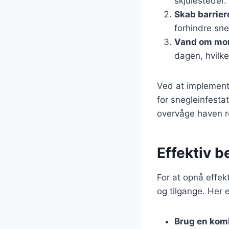
skjulesteder.
Skab barrier
forhindre sne
Vand om mo
dagen, hvilke
Ved at implement
for snegleinfesta
overvåge haven re
Effektiv 
For at opnå effek
og tilgange. Her e
Brug en kom