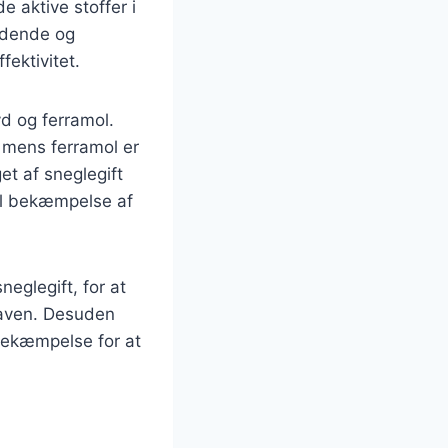
e aktive stoffer i
lydende og
ektivitet.
yd og ferramol.
 mens ferramol er
et af sneglegift
til bekæmpelse af
eglegift, for at
 haven. Desuden
bekæmpelse for at