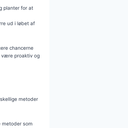
 planter for at
re ud i løbet af
cere chancerne
t være proaktiv og
rskellige metoder
ge metoder som