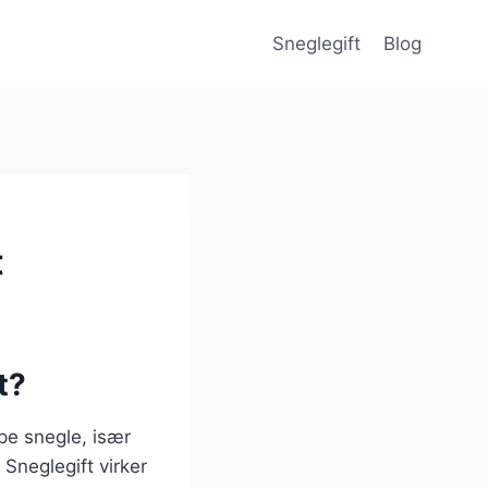
Sneglegift
Blog
t
t?
pe snegle, især
Sneglegift virker