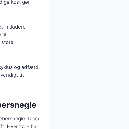
dige kost gør
t inkluderer
til
 store
scyklus og adfærd.
dvendigt at
bersnegle
ræbersnegle. Disse
ft. Hver type har