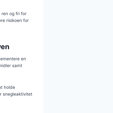
en og fri for
re risikoen for
ven
plementere en
midler samt
at holde
r snegleaktivitet