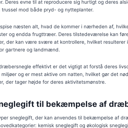
. Deres evne til at reproducere sig hurtigt og deres alsi
ig trussel mod både pryd- og nytteplanter.
spise næsten alt, hvad de kommer i nærheden af, hvilke
ter og endda frugttræer. Deres tilstedeværelse kan føre 
r, der kan være svære at kontrollere, hvilket resulterer i
or gartnere og landmænd.
æbersnegle effektivt er det vigtigt at forstå deres liv
e miljøer og er mest aktive om natten, hvilket gør det nø
r, der tager højde for deres aktivitetsmønstre.
sneglegift til bekæmpelse af dræ
typer sneglegift, der kan anvendes til bekæmpelse af d
hovedkategorier: kemisk sneglegift og økologisk sneglegi