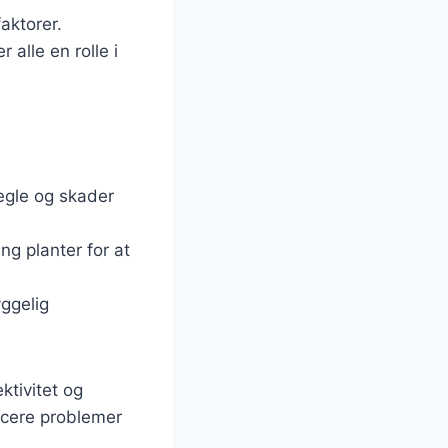
faktorer.
 alle en rolle i
egle og skader
ng planter for at
yggelig
ktivitet og
icere problemer