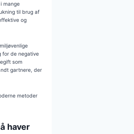
 i mange
kning til brug af
effektive og
miljøvenlige
 for de negative
legift som
andt gartnere, der
 moderne metoder
må haver