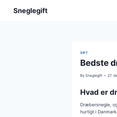
Skip
Sneglegift
to
content
GIFT
Bedste d
By
Sneglegift
27. 
Hvad er d
Dræbersnegle, ogs
hurtigt i Danmark