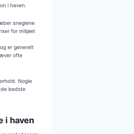
ion i haven.
dræber sneglene
ser for miljøet
 og er generelt
ræver ofte
forhold. Nogle
å de bedste
e i haven