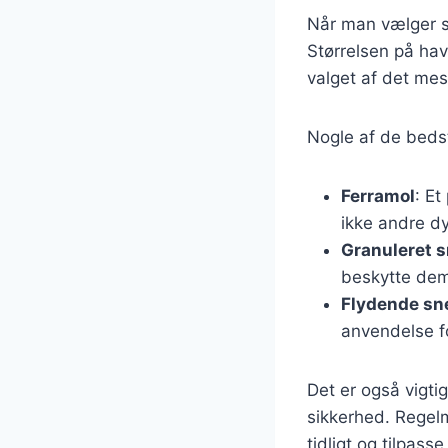
Når man vælger sne
Størrelsen på have
valget af det mes
Nogle af de bedst
Ferramol
: Et
ikke andre dy
Granuleret s
beskytte de
Flydende sne
anvendelse f
Det er også vigtig
sikkerhed. Regel
tidligt og tilpa