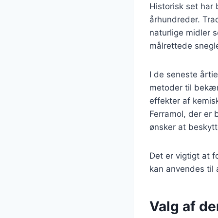
Historisk set har
århundreder. Trad
naturlige midler 
målrettede snegle
I de seneste årti
metoder til bekæ
effekter af kemis
Ferramol, der er 
ønsker at beskytt
Det er vigtigt at
kan anvendes til 
Valg af de