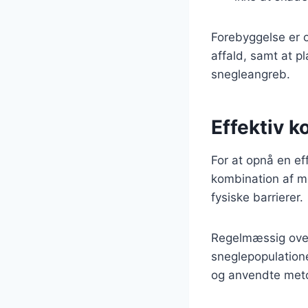
Forebyggelse er o
affald, samt at p
snegleangreb.
Effektiv k
For at opnå en ef
kombination af m
fysiske barrierer.
Regelmæssig over
sneglepopulatione
og anvendte meto