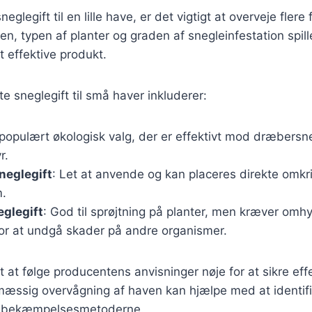
glegift til en lille have, er det vigtigt at overveje flere 
n, typen af planter og graden af snegleinfestation spiller
t effektive produkt.
e sneglegift til små haver inkluderer:
 populært økologisk valg, der er effektivt mod dræbersn
r.
neglegift
: Let at anvende og kan placeres direkte omkri
m.
glegift
: God til sprøjtning på planter, men kræver omh
or at undgå skader på andre organismer.
t at følge producentens anvisninger nøje for at sikre effe
mæssig overvågning af haven kan hjælpe med at identif
sse bekæmpelsesmetoderne.