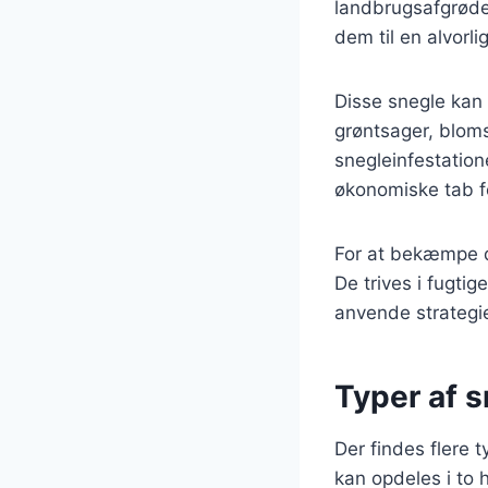
landbrugsafgrøder
dem til en alvorl
Disse snegle kan 
grøntsager, bloms
snegleinfestatione
økonomiske tab f
For at bekæmpe dr
De trives i fugtig
anvende strategie
Typer af 
Der findes flere 
kan opdeles i to 