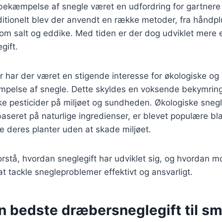
 bekæmpelse af snegle været en udfordring for gartnere
itionelt blev der anvendt en række metoder, fra håndplu
som salt og eddike. Med tiden er der dog udviklet mere 
gift.
er har der været en stigende interesse for økologiske og 
mpelse af snegle. Dette skyldes en voksende bekymring
ke pesticider på miljøet og sundheden. Økologiske sneg
baseret på naturlige ingredienser, er blevet populære bl
e deres planter uden at skade miljøet.
 forstå, hvordan sneglegift har udviklet sig, og hvordan
at tackle snegleproblemer effektivt og ansvarligt.
n bedste dræbersneglegift til s