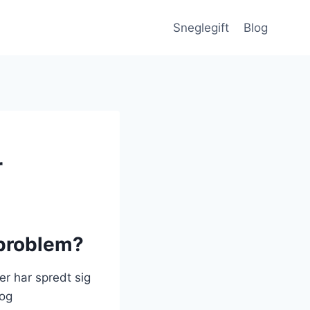
Sneglegift
Blog
r
 problem?
r har spredt sig
 og