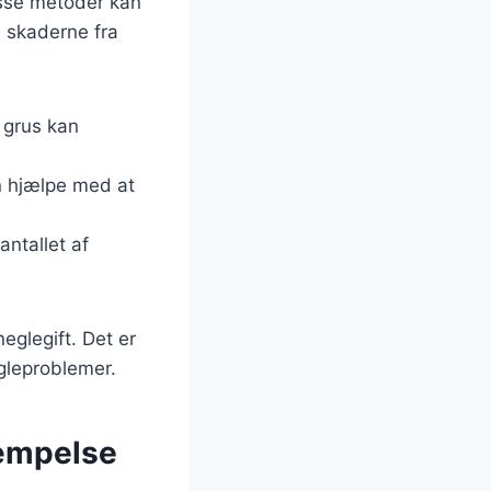
isse metoder kan
 skaderne fra
r grus kan
an hjælpe med at
antallet af
glegift. Det er
gleproblemer.
kæmpelse