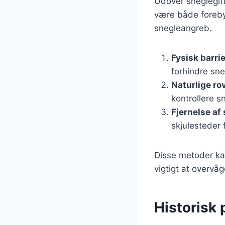
Udover sneglegift
være både foreby
snegleangreb.
Fysisk barri
forhindre sneg
Naturlige ro
kontrollere s
Fjernelse af
skjulesteder 
Disse metoder ka
vigtigt at overvå
Historisk