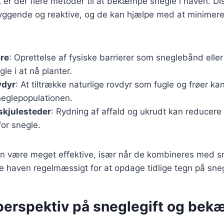
 er der flere metoder til at bekæmpe snegle i haven. D
ggende og reaktive, og de kan hjælpe med at minimere
ere
: Oprettelse af fysiske barrierer som sneglebånd elle
le i at nå planter.
vdyr
: At tiltrække naturlige rovdyr som fugle og frøer k
neglepopulationen.
 skjulesteder
: Rydning af affald og ukrudt kan reducere 
for snegle.
n være meget effektive, især når de kombineres med sne
ge haven regelmæssigt for at opdage tidlige tegn på sne
 perspektiv på sneglegift og be