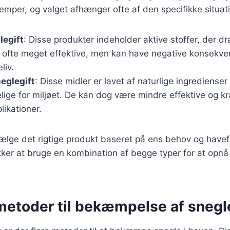
lemper, og valget afhænger ofte af den specifikke situat
legift
: Disse produkter indeholder aktive stoffer, der 
r ofte meget effektive, men kan have negative konsekven
liv.
eglegift
: Disse midler er lavet af naturlige ingredienser
ige for miljøet. De kan dog være mindre effektive og k
ikationer.
 vælge det rigtige produkt baseret på ens behov og have
kker at bruge en kombination af begge typer for at opn
metoder til bekæmpelse af snegl